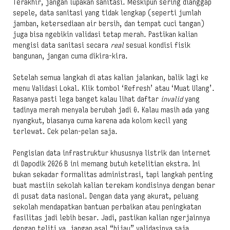
Terakhir, jangan lupakan sanitasi. Meskipun sering dianggap
sepele, data sanitasi yang tidak lengkap (seperti jumlah
jamban, ketersediaan air bersih, dan tempat cuci tangan)
juga bisa ngebikin validasi tetap merah. Pastikan kalian
mengisi data sanitasi secara
real
sesuai kondisi fisik
bangunan, jangan cuma dikira-kira.
Setelah semua langkah di atas kalian jalankan, balik lagi ke
menu Validasi Lokal. Klik tombol ‘Refresh’ atau ‘Muat Ulang’.
Rasanya pasti lega banget kalau lihat daftar
invalid
yang
tadinya merah menyala berubah jadi 0. Kalau masih ada yang
nyangkut, biasanya cuma karena ada kolom kecil yang
terlewat. Cek pelan-pelan saja.
Pengisian data infrastruktur khususnya listrik dan internet
di Dapodik 2026 B ini memang butuh ketelitian ekstra. Ini
bukan sekadar formalitas administrasi, tapi langkah penting
buat mastiin sekolah kalian terekam kondisinya dengan benar
di pusat data nasional. Dengan data yang akurat, peluang
sekolah mendapatkan bantuan perbaikan atau peningkatan
fasilitas jadi lebih besar. Jadi, pastikan kalian ngerjainnya
dengan teliti ya, jangan asal “hijau” validasinya saja.