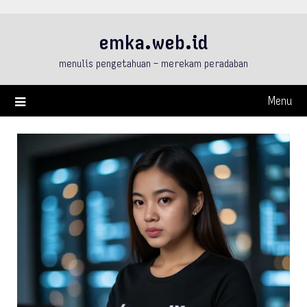
Skip
to
emka.web.id
content
menulis pengetahuan – merekam peradaban
Menu