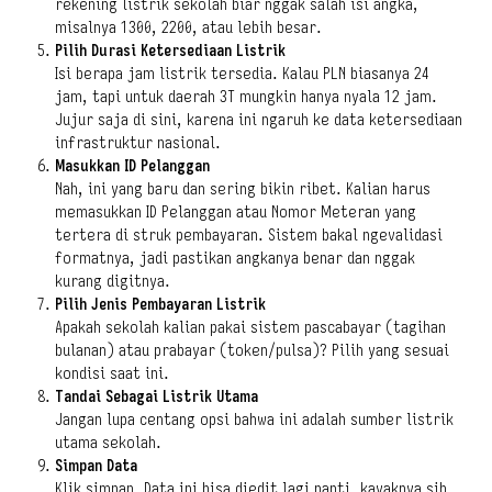
rekening listrik sekolah biar nggak salah isi angka,
misalnya 1300, 2200, atau lebih besar.
Pilih Durasi Ketersediaan Listrik
Isi berapa jam listrik tersedia. Kalau PLN biasanya 24
jam, tapi untuk daerah 3T mungkin hanya nyala 12 jam.
Jujur saja di sini, karena ini ngaruh ke data ketersediaan
infrastruktur nasional.
Masukkan ID Pelanggan
Nah, ini yang baru dan sering bikin ribet. Kalian harus
memasukkan ID Pelanggan atau Nomor Meteran yang
tertera di struk pembayaran. Sistem bakal ngevalidasi
formatnya, jadi pastikan angkanya benar dan nggak
kurang digitnya.
Pilih Jenis Pembayaran Listrik
Apakah sekolah kalian pakai sistem pascabayar (tagihan
bulanan) atau prabayar (token/pulsa)? Pilih yang sesuai
kondisi saat ini.
Tandai Sebagai Listrik Utama
Jangan lupa centang opsi bahwa ini adalah sumber listrik
utama sekolah.
Simpan Data
Klik simpan. Data ini bisa diedit lagi nanti, kayaknya sih