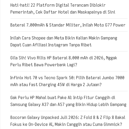
Hati-hati! 22 Platform Digital Terancam Diblokir
Pemerintah, Cek Daftar Hotel dan Maskapainya di Sini
Baterai 7.000mAh & Standar Militer, Inilah Moto G77 Power
Inilah Cara Shopee dan Meta Bikin Kalian Makin Gampang
Dapat Cuan Afiliasi Instagram Tanpa Ribet
Gila Sih! Vivo Rilis HP Baterai 8.000 mAh di 2026, Nggak
Perlu Ribet Bawa Powerbank Lagi?
Infinix Hot 70 vs Tecno Spark 50: Pilih Baterai Jumbo 7000
mAh atau Fast Charging 45W di Harga 2 Jutaan?
Gak Perlu HP Mahal buat Pake AI: Intip Fitur Canggih di
Samsung Galaxy A37 dan A57 yang Bikin Hidup Lebih Gampang
Bocoran Galaxy Unpacked Juli 2026: Z Fold 8 & Z Flip 8 Bakal
Fokus ke On-Device AI, Makin Canggih atau Cuma Gimmick?