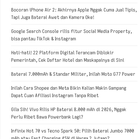
Bocoran iPhone Air 2: Akhirnya Apple Nggak Cuma Jual Tipis,
Tapi Juga Baterai Awet dan Kamera Oke!
Google Search Console rilis fitur Social Media Property,
bisa pantau TikTok & Instagram
Hati-hati! 22 Platform Digital Terancam Diblokir
Pemerintah, Cek Daftar Hotel dan Maskapainya di Sini
Baterai 7.000mAh & Standar Militer, Inilah Moto G77 Power
Inilah Cara Shopee dan Meta Bikin Kalian Makin Gampang
Dapat Cuan Afiliasi Instagram Tanpa Ribet
Gila Sih! Vivo Rilis HP Baterai 8.000 mAh di 2026, Nggak
Perlu Ribet Bawa Powerbank Lagi?
Infinix Hot 70 vs Tecno Spark 50: Pilih Baterai Jumbo 7000
mAh atau Fast Charging 45W di Harga 2 Jutaan?