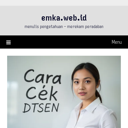
Skip
to
emka.web.id
content
menulis pengetahuan – merekam peradaban
Menu