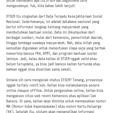
untuk memahami apa itu DTSEN dan bagaimana cara
mengeceknya. Yuk, kita bahas lebih lanjut!
DTSEN itu singkatan dari Data Terpadu Kesejahteraan Sosial
Nasional. Sederhananya, ini adalah database nasional yang
berisi informasi lengkap tentang masyarakat yang
membutuhkan bantuan sosial. Data ini dikumpulkan dari
berbagai sumber, mulai dari Kemensos, pemerintah daerah,
hingga lembaga swadaya masyarakat. Nah, data inilah yang
kemudian digunakan untuk menentukan siapa saja yang berhak
menerima bansos PKH, BPNT, dan program bantuan sosial
lainnya. Jadi, kalau data kalian di DTSEN nggak valid atau
belum terupdate, ya bisa jadi bansos kalian tertunda atau
bahkan nggak bisa dicairkan sama sekali.
Gimana sih cara mengecek status DTSEN? Tenang, prosesnya
nggak terlalu rumit kok. Kalian bisa melakukannya secara
online maupun offline. Untuk pengecekan online, kalian bisa
mengakses situs web resmi Kemensos atau aplikasi Cek
Bansos. Di sana, kalian akan diminta untuk memasukkan nomor
NIK (Nomor Induk Kependudukan) atau nomor Kartu Keluarga
(KK). Setelah itu, sistem akan menampilkan informasi