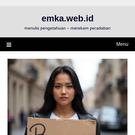
Skip
to
emka.web.id
content
menulis pengetahuan – merekam peradaban
Menu