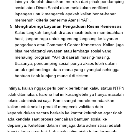
lainnya. Setelah diusulkan, mereka dari pihak pendamping
sosial atau Dinas Sosial akan melakukan verifikasi
lapangan untuk mengecek apakah kalian benar-benar
memenuhi kriteria penerima Atensi YAPI.
Menghubungi Layanan Pengaduan Resmi Kemensos
Kalau langkah-langkah di atas masih belum membuahkan
hasil, jangan ragu untuk ngomong langsung ke layanan
pengaduan atau Command Center Kemensos. Kalian juga
bisa mendatangi yayasan atau lembaga sosial yang
menaungi program YAPI di daerah masing-masing.
Biasanya, pendamping sosial punya akses lebih dalam
untuk ngebandingin data mana yang nyangkut sehingga
bantuan tidak kunjung muncul di sistem.
Intinya, kalian nggak perlu panik berlebihan kalau status NTPN
tidak ditemukan, karena hal ini kuranglebihnya hanya masalah
teknis administrasi saja. Kami sangat merekomendasikan
kalian untuk selalu proaktif mengecek validitas data
kependudukan secara berkala ke kantor kelurahan agar tidak
ada kendala saat proses pencairan bantuan sosial ke
depannya. Ketelitian dalam menjaga data adminstrasi adalah
kunci utama agar hak-hak anak yatim piatu tetap terpenuhi