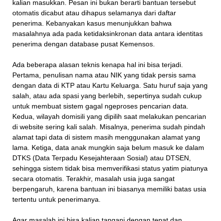
kalian masukkan. Pesan ini bukan berarti bantuan tersebut
otomatis dicabut atau dihapus selamanya dari daftar
penerima. Kebanyakan kasus menunjukkan bahwa
masalahnya ada pada ketidaksinkronan data antara identitas
penerima dengan database pusat Kemensos.
Ada beberapa alasan teknis kenapa hal ini bisa terjadi.
Pertama, penulisan nama atau NIK yang tidak persis sama
dengan data di KTP atau Kartu Keluarga. Satu huruf saja yang
salah, atau ada spasi yang berlebih, sepertinya sudah cukup
untuk membuat sistem gagal ngeproses pencarian data.
Kedua, wilayah domisili yang dipilih saat melakukan pencarian
di website sering kali salah. Misalnya, penerima sudah pindah
alamat tapi data di sistem masih menggunakan alamat yang
lama. Ketiga, data anak mungkin saja belum masuk ke dalam
DTKS (Data Terpadu Kesejahteraan Sosial) atau DTSEN,
sehingga sistem tidak bisa memverifikasi status yatim piatunya
secara otomatis. Terakhir, masalah usia juga sangat
berpengaruh, karena bantuan ini biasanya memiliki batas usia
tertentu untuk penerimanya.
Agar masalah ini bisa kalian tangani dengan tepat dan