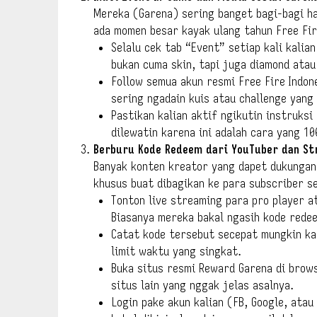
Mereka (Garena) sering banget bagi-bagi ha
ada momen besar kayak ulang tahun Free Fir
Selalu cek tab “Event” setiap kali kalia
bukan cuma skin, tapi juga diamond atau
Follow semua akun resmi Free Fire Indon
sering ngadain kuis atau challenge yang
Pastikan kalian aktif ngikutin instruks
dilewatin karena ini adalah cara yang 10
Berburu Kode Redeem dari YouTuber dan S
Banyak konten kreator yang dapet dukungan 
khusus buat dibagikan ke para subscriber se
Tonton live streaming para pro player a
Biasanya mereka bakal ngasih kode redee
Catat kode tersebut secepat mungkin ka
limit waktu yang singkat.
Buka situs resmi Reward Garena di browse
situs lain yang nggak jelas asalnya.
Login pake akun kalian (FB, Google, atau