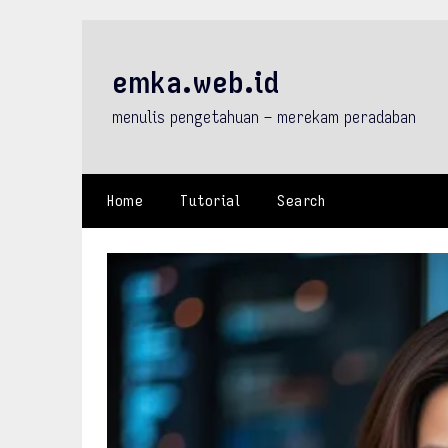
Skip
to
content
emka.web.id
menulis pengetahuan – merekam peradaban
Home
Tutorial
Search