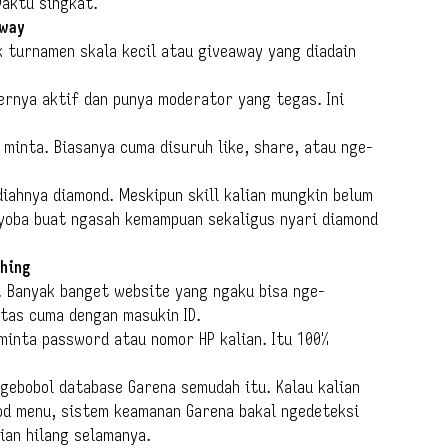
waktu singkat.
away
k turnamen skala kecil atau giveaway yang diadain
ernya aktif dan punya moderator yang tegas. Ini
minta. Biasanya cuma disuruh like, share, atau nge-
ahnya diamond. Meskipun skill kalian mungkin belum
nyoba buat ngasah kemampuan sekaligus nyari diamond
hing
i. Banyak banget website yang ngaku bisa nge-
tas cuma dengan masukin ID.
minta password atau nomor HP kalian. Itu 100%
gebobol database Garena semudah itu. Kalau kalian
mod menu, sistem keamanan Garena bakal ngedeteksi
lian hilang selamanya.