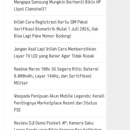
Mengapa Samsung Mungkin Berhenti Bikin HP
Lipat Clamshell?
Inilah Cara Registrasi Kartu SIM Pakai
Verifikasi Biometrik Mulai 1 Juli 2026, Gak
Bisa Lagi Pake Nomor Bodong!
Jangan Asal Lap! Inilah Cara Membersihkan
Layar TV LED yang Benar Agar Tidak Rusak
Realme Narzo 100x 5G Segera Rilis: Baterai
8.000mAh, Layar 144Hz, dan Sertifikasi
Militer
Waspada Penipuan Akun Mobile Legends: Kenali
Pentingnya Marketplace Resmi dan Status
PSE
Review DJI Osmo Pocket 4P: Kamera Saku
Lensa Ganda yang Bikin Kamera Pro Kelihatan