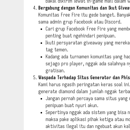
bakal dikirim lewat in-game mail dalam 
Bergabung dengan Komunitas dan Ikut Give
Komunitas Free Fire itu gede banget. Banya
sama admin grup Facebook atau Discord.
Cari grup Facebook Free Fire yang memb
penting buat ngehindari penipuan.
Ikuti persyaratan giveaway yang mereka 
tag temen.
Kadang ada turnamen komunitas yang hadi
sejago pro player, nggak ada salahnya 
gratisan.
Waspada Terhadap Situs Generator dan Phis
Kami harus ngasih peringatan keras soal in
generate diamond dalam jumlah nggak terba
Jangan pernah percaya sama situs yang 
penipuan buat nyuri akun.
Sepertinya nggak ada sistem yang bisa n
maksa pake aplikasi pihak ketiga atau 
aktivitas ilegal itu dan ngebuat akun ka