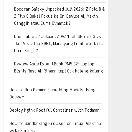
Bocoran Galaxy Unpacked Juli 2026: Z Fold 8 &
Z Flip 8 Bakal Fokus ke On-Device AI, Makin
Canggih atau Cuma Gimmick?
Duel Tablet 2 Jutaan: ADVAN Tab Sketsa 3 vs
itel VistaTab 30GT, Mana yang Lebih Worth It
buat Kerja?
Review Asus ExpertBook PM5 G2: Laptop
Bisnis Rasa AI, Ringan tapi Gak Kaleng-kaleng
How to Run Gemma Embedding Models Using
Docker
Deploy Nginx Rootful Container with Podman
How to Sandboxing Browser on Linux Desktop
with Flatpak