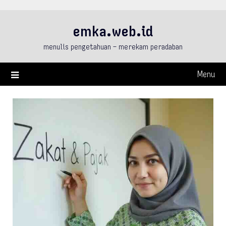
Skip
to
emka.web.id
content
menulis pengetahuan – merekam peradaban
Menu