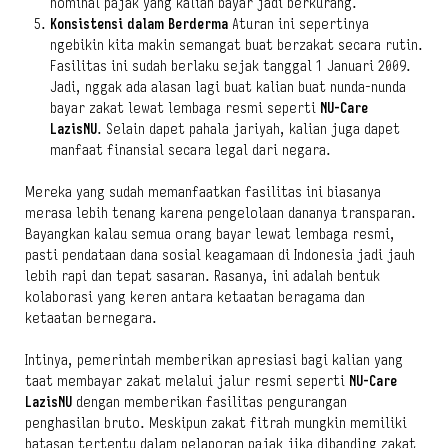
nominal pajak yang kalian bayar jadi berkurang.
Konsistensi dalam Berderma
Aturan ini sepertinya
ngebikin kita makin semangat buat berzakat secara rutin.
Fasilitas ini sudah berlaku sejak tanggal 1 Januari 2009.
Jadi, nggak ada alasan lagi buat kalian buat nunda-nunda
bayar zakat lewat lembaga resmi seperti
NU-Care
LazisNU
. Selain dapet pahala jariyah, kalian juga dapet
manfaat finansial secara legal dari negara.
Mereka yang sudah memanfaatkan fasilitas ini biasanya
merasa lebih tenang karena pengelolaan dananya transparan.
Bayangkan kalau semua orang bayar lewat lembaga resmi,
pasti pendataan dana sosial keagamaan di Indonesia jadi jauh
lebih rapi dan tepat sasaran. Rasanya, ini adalah bentuk
kolaborasi yang keren antara ketaatan beragama dan
ketaatan bernegara.
Intinya, pemerintah memberikan apresiasi bagi kalian yang
taat membayar zakat melalui jalur resmi seperti
NU-Care
LazisNU
dengan memberikan fasilitas pengurangan
penghasilan bruto. Meskipun zakat fitrah mungkin memiliki
batasan tertentu dalam pelaporan pajak jika dibanding zakat