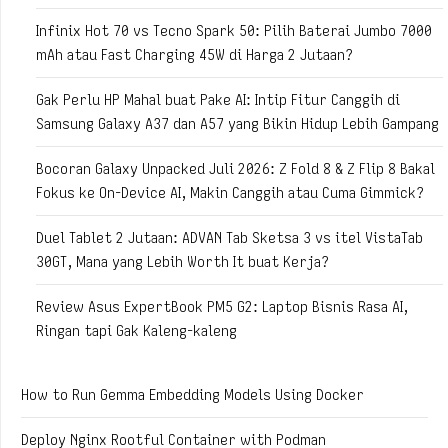
Infinix Hot 70 vs Tecno Spark 50: Pilih Baterai Jumbo 7000
mAh atau Fast Charging 45W di Harga 2 Jutaan?
Gak Perlu HP Mahal buat Pake AI: Intip Fitur Canggih di
Samsung Galaxy A37 dan A57 yang Bikin Hidup Lebih Gampang
Bocoran Galaxy Unpacked Juli 2026: Z Fold 8 & Z Flip 8 Bakal
Fokus ke On-Device AI, Makin Canggih atau Cuma Gimmick?
Duel Tablet 2 Jutaan: ADVAN Tab Sketsa 3 vs itel VistaTab
30GT, Mana yang Lebih Worth It buat Kerja?
Review Asus ExpertBook PM5 G2: Laptop Bisnis Rasa AI,
Ringan tapi Gak Kaleng-kaleng
How to Run Gemma Embedding Models Using Docker
Deploy Nginx Rootful Container with Podman