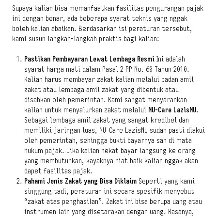
Supaya kalian bisa memanfaatkan fasilitas pengurangan pajak
ini dengan benar, ada beberapa syarat teknis yang nggak
boleh kalian abaikan. Berdasarkan isi peraturan tersebut,
kami susun langkah-langkah praktis bagi kalian:
Pastikan Pembayaran Lewat Lembaga Resmi
Ini adalah
syarat harga mati dalam Pasal 2 PP No. 60 Tahun 2010.
Kalian harus membayar zakat kalian melalui badan amil
zakat atau lembaga amil zakat yang dibentuk atau
disahkan oleh pemerintah. Kami sangat menyarankan
kalian untuk menyalurkan zakat melalui
NU-Care LazisNU
.
Sebagai lembaga amil zakat yang sangat kredibel dan
memiliki jaringan luas, NU-Care LazisNU sudah pasti diakui
oleh pemerintah, sehingga bukti bayarnya sah di mata
hukum pajak. Jika kalian nekat bayar langsung ke orang
yang membutuhkan, kayaknya niat baik kalian nggak akan
dapet fasilitas pajak.
Pahami Jenis Zakat yang Bisa Diklaim
Seperti yang kami
singgung tadi, peraturan ini secara spesifik menyebut
“zakat atas penghasilan”. Zakat ini bisa berupa uang atau
instrumen lain yang disetarakan dengan uang. Rasanya,