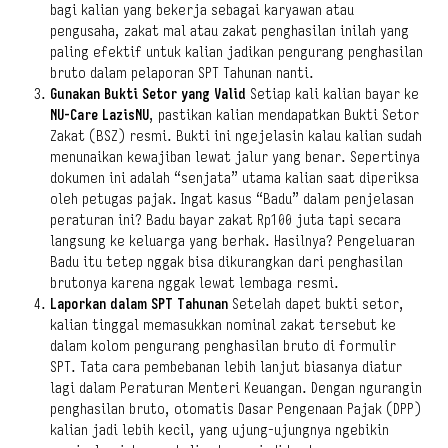
bagi kalian yang bekerja sebagai karyawan atau
pengusaha, zakat mal atau zakat penghasilan inilah yang
paling efektif untuk kalian jadikan pengurang penghasilan
bruto dalam pelaporan SPT Tahunan nanti.
Gunakan Bukti Setor yang Valid
Setiap kali kalian bayar ke
NU-Care LazisNU
, pastikan kalian mendapatkan Bukti Setor
Zakat (BSZ) resmi. Bukti ini ngejelasin kalau kalian sudah
menunaikan kewajiban lewat jalur yang benar. Sepertinya
dokumen ini adalah “senjata” utama kalian saat diperiksa
oleh petugas pajak. Ingat kasus “Badu” dalam penjelasan
peraturan ini? Badu bayar zakat Rp100 juta tapi secara
langsung ke keluarga yang berhak. Hasilnya? Pengeluaran
Badu itu tetep nggak bisa dikurangkan dari penghasilan
brutonya karena nggak lewat lembaga resmi.
Laporkan dalam SPT Tahunan
Setelah dapet bukti setor,
kalian tinggal memasukkan nominal zakat tersebut ke
dalam kolom pengurang penghasilan bruto di formulir
SPT. Tata cara pembebanan lebih lanjut biasanya diatur
lagi dalam Peraturan Menteri Keuangan. Dengan ngurangin
penghasilan bruto, otomatis Dasar Pengenaan Pajak (DPP)
kalian jadi lebih kecil, yang ujung-ujungnya ngebikin