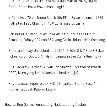
Gila Sih! Vivo Rilis HP Baterai 8.000 mAh di 2026, Nggak
Perlu Ribet Bawa Powerbank Lagi?
Infinix Hot 70 vs Tecno Spark 50: Pilih Baterai Jumbo 7000
mAh atau Fast Charging 45W di Harga 2 Jutaan?
Gak Perlu HP Mahal buat Pake AI: Intip Fitur Canggih di
Samsung Galaxy A37 dan A57 yang Bikin Hidup Lebih Gampang
Bocoran Galaxy Unpacked Juli 2026: Z Fold 8 & Z Flip 8 Bakal
Fokus ke On-Device AI, Makin Canggih atau Cuma Gimmick?
Duel Tablet 2 Jutaan: ADVAN Tab Sketsa 3 vs itel VistaTab
30GT, Mana yang Lebih Worth It buat Kerja?
Review Asus ExpertBook PM5 G2: Laptop Bisnis Rasa AI,
Ringan tapi Gak Kaleng-kaleng
How to Run Gemma Embedding Models Using Docker