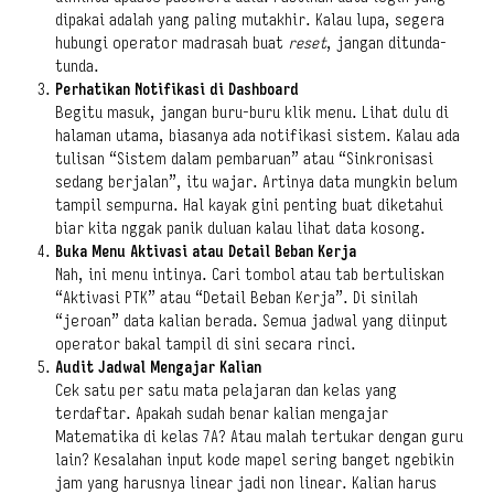
dipakai adalah yang paling mutakhir. Kalau lupa, segera
hubungi operator madrasah buat
reset
, jangan ditunda-
tunda.
Perhatikan Notifikasi di Dashboard
Begitu masuk, jangan buru-buru klik menu. Lihat dulu di
halaman utama, biasanya ada notifikasi sistem. Kalau ada
tulisan “Sistem dalam pembaruan” atau “Sinkronisasi
sedang berjalan”, itu wajar. Artinya data mungkin belum
tampil sempurna. Hal kayak gini penting buat diketahui
biar kita nggak panik duluan kalau lihat data kosong.
Buka Menu Aktivasi atau Detail Beban Kerja
Nah, ini menu intinya. Cari tombol atau tab bertuliskan
“Aktivasi PTK” atau “Detail Beban Kerja”. Di sinilah
“jeroan” data kalian berada. Semua jadwal yang diinput
operator bakal tampil di sini secara rinci.
Audit Jadwal Mengajar Kalian
Cek satu per satu mata pelajaran dan kelas yang
terdaftar. Apakah sudah benar kalian mengajar
Matematika di kelas 7A? Atau malah tertukar dengan guru
lain? Kesalahan input kode mapel sering banget ngebikin
jam yang harusnya linear jadi non linear. Kalian harus