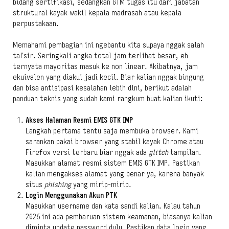
bidang sertifikasi, sedangkan GTM tugas itu dari jabatan
struktural kayak wakil kepala madrasah atau kepala
perpustakaan.
Memahami pembagian ini ngebantu kita supaya nggak salah
tafsir. Seringkali angka total jam terlihat besar, eh
ternyata mayoritas masuk ke non linear. Akibatnya, jam
ekuivalen yang diakui jadi kecil. Biar kalian nggak bingung
dan bisa antisipasi kesalahan lebih dini, berikut adalah
panduan teknis yang sudah kami rangkum buat kalian ikuti:
Akses Halaman Resmi EMIS GTK IMP
Langkah pertama tentu saja membuka browser. Kami
sarankan pakai browser yang stabil kayak Chrome atau
Firefox versi terbaru biar nggak ada
glitch
tampilan.
Masukkan alamat resmi sistem EMIS GTK IMP. Pastikan
kalian mengakses alamat yang benar ya, karena banyak
situs
phishing
yang mirip-mirip.
Login Menggunakan Akun PTK
Masukkan username dan kata sandi kalian. Kalau tahun
2026 ini ada pembaruan sistem keamanan, biasanya kalian
diminta update password dulu. Pastikan data login yang