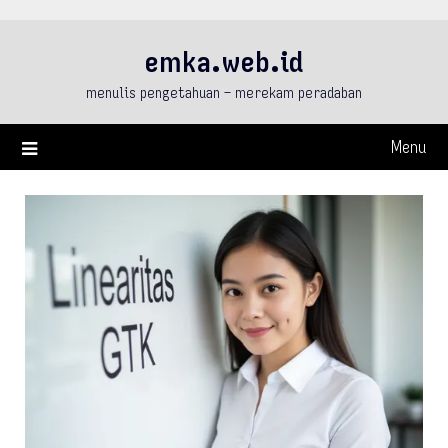
Skip
to
emka.web.id
content
menulis pengetahuan – merekam peradaban
Menu