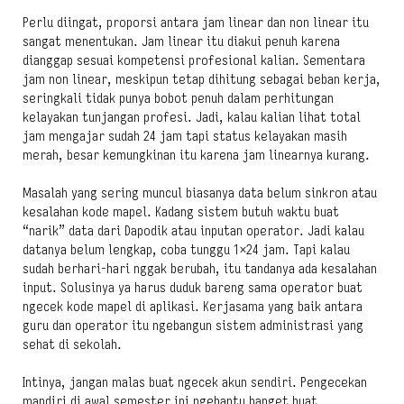
Perlu diingat, proporsi antara jam linear dan non linear itu
sangat menentukan. Jam linear itu diakui penuh karena
dianggap sesuai kompetensi profesional kalian. Sementara
jam non linear, meskipun tetap dihitung sebagai beban kerja,
seringkali tidak punya bobot penuh dalam perhitungan
kelayakan tunjangan profesi. Jadi, kalau kalian lihat total
jam mengajar sudah 24 jam tapi status kelayakan masih
merah, besar kemungkinan itu karena jam linearnya kurang.
Masalah yang sering muncul biasanya data belum sinkron atau
kesalahan kode mapel. Kadang sistem butuh waktu buat
“narik” data dari Dapodik atau inputan operator. Jadi kalau
datanya belum lengkap, coba tunggu 1×24 jam. Tapi kalau
sudah berhari-hari nggak berubah, itu tandanya ada kesalahan
input. Solusinya ya harus duduk bareng sama operator buat
ngecek kode mapel di aplikasi. Kerjasama yang baik antara
guru dan operator itu ngebangun sistem administrasi yang
sehat di sekolah.
Intinya, jangan malas buat ngecek akun sendiri. Pengecekan
mandiri di awal semester ini ngebantu banget buat