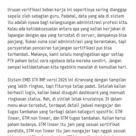
Urusan verifikasi beban kerja ini sepertinya sering dianggap
sepele oleh sebagian guru. Padahal, data yang ada di sistem
itu adalah nyawa bagi kelangsungan administrasi profesi kita.
Kalau ada ketidaksesuaian antara apa yang kalian kerjakan di
lapangan dengan apa yang tercatat di server, dampaknya bisa
panjang. Bukan cuma soal administrasi yang berantakan, tapi
persyaratan pencairan tunjangan sertifikasi pun bisa
terhambat. Makanya, kami selalu mengingatkan agar setiap
PTK paham betul cara ngebaca data mereka sendiri. Jangan
sampai ketidaktahuan kita ngebikin masalah di kemudian hari.
Sistem EMIS GTK IMP versi 2026 ini dirancang dengan tampilan
yang lebih ringkas, tapi fiturnya tetap padat. Setelah kalian
berhasil login, kalian bakal disuguhi dashboard yang memuat
ringkasan status. Nah, di sinilah letak krusialnya. Di dalam
menu akun tersebut, terdapat detail jadwal mengajar dan
tugas tambahan yang terbagi dalam kategori spesifik: GTM
linear, GTM non linear, dan GTM tugas tambahan. Kalian harus
paham bedanya. GTM linear itu jam yang sesuai sertifikat
pendidik, GTM non linear itu jam mengajar tapi nggak sesuai