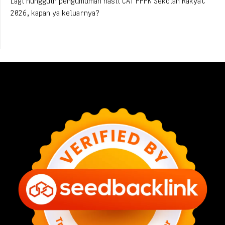
Lagi nungguin pengumuman hasil CAT PPPK Sekolah Rakyat
2026, kapan ya keluarnya?