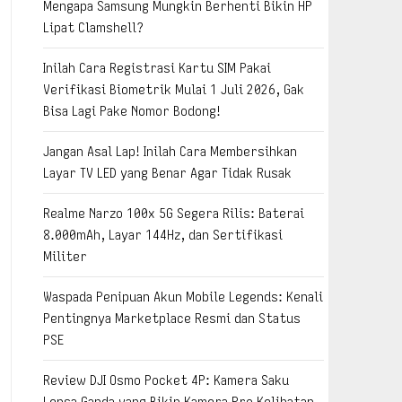
Mengapa Samsung Mungkin Berhenti Bikin HP
Lipat Clamshell?
Inilah Cara Registrasi Kartu SIM Pakai
Verifikasi Biometrik Mulai 1 Juli 2026, Gak
Bisa Lagi Pake Nomor Bodong!
Jangan Asal Lap! Inilah Cara Membersihkan
Layar TV LED yang Benar Agar Tidak Rusak
Realme Narzo 100x 5G Segera Rilis: Baterai
8.000mAh, Layar 144Hz, dan Sertifikasi
Militer
Waspada Penipuan Akun Mobile Legends: Kenali
Pentingnya Marketplace Resmi dan Status
PSE
Review DJI Osmo Pocket 4P: Kamera Saku
Lensa Ganda yang Bikin Kamera Pro Kelihatan