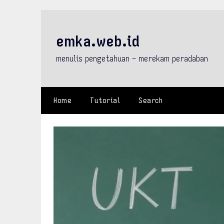
Skip
to
content
emka.web.id
menulis pengetahuan – merekam peradaban
Home
Tutorial
Search