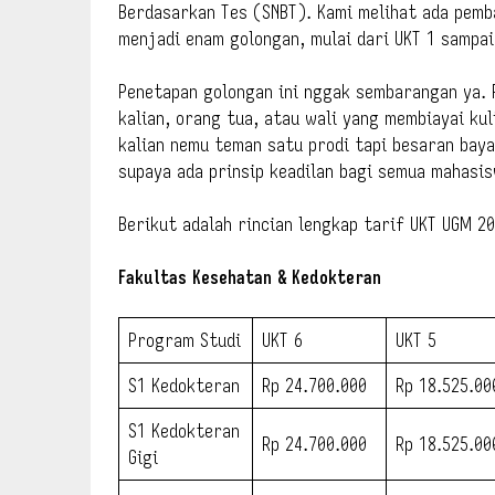
Berdasarkan Tes (SNBT). Kami melihat ada pemba
menjadi enam golongan, mulai dari UKT 1 sampai 
Penetapan golongan ini nggak sembarangan ya. 
kalian, orang tua, atau wali yang membiayai kul
kalian nemu teman satu prodi tapi besaran baya
supaya ada prinsip keadilan bagi semua mahasis
Berikut adalah rincian lengkap tarif UKT UGM 2
Fakultas Kesehatan & Kedokteran
Program Studi
UKT 6
UKT 5
S1 Kedokteran
Rp 24.700.000
Rp 18.525.00
S1 Kedokteran
Rp 24.700.000
Rp 18.525.00
Gigi