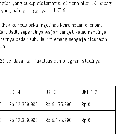
gian yang cukup sistematis, di mana nilai UKT dibagi
yang paling tinggi yaitu UKT 6.
Pihak kampus bakal ngelihat kemampuan ekonomi
iah. Jadi, sepertinya wajar banget kalau nantinya
rannya beda jauh. Hal ini emang sengaja diterapin
wa.
026 berdasarkan fakultas dan program studinya:
UKT 4
UKT 3
UKT 1-2
0
Rp 12.350.000
Rp 6.175.000
Rp 0
0
Rp 12.350.000
Rp 6.175.000
Rp 0