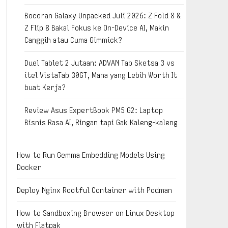
Bocoran Galaxy Unpacked Juli 2026: Z Fold 8 &
Z Flip 8 Bakal Fokus ke On-Device AI, Makin
Canggih atau Cuma Gimmick?
Duel Tablet 2 Jutaan: ADVAN Tab Sketsa 3 vs
itel VistaTab 30GT, Mana yang Lebih Worth It
buat Kerja?
Review Asus ExpertBook PM5 G2: Laptop
Bisnis Rasa AI, Ringan tapi Gak Kaleng-kaleng
How to Run Gemma Embedding Models Using
Docker
Deploy Nginx Rootful Container with Podman
How to Sandboxing Browser on Linux Desktop
with Flatpak