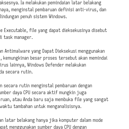
ksesnya. Ia melakukan pemindaian latar belakang
aya, menginstal pembaruan definisi anti-virus, dan
rlindungan penuh sistem Windows.
e Executable, file yang dapat dieksekusinya disebut
di task manager.
nan Antimalware yang Dapat Dieksekusi menggunakan
k, kemungkinan besar proses tersebut akan memindai
virus lainnya, Windows Defender melakukan
da secara rutin.
an secara rutin menginstal pembaruan dengan
umber daya CPU secara aktif mungkin juga
ruan, atau Anda baru saja membuka file yang sangat
waktu tambahan untuk menganalisisnya.
an latar belakang hanya jika komputer dalam mode
dapat menggunakan sumber daya CPU dengan