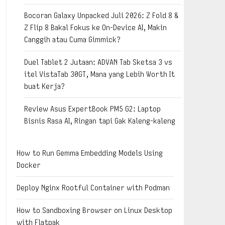
Bocoran Galaxy Unpacked Juli 2026: Z Fold 8 &
Z Flip 8 Bakal Fokus ke On-Device AI, Makin
Canggih atau Cuma Gimmick?
Duel Tablet 2 Jutaan: ADVAN Tab Sketsa 3 vs
itel VistaTab 30GT, Mana yang Lebih Worth It
buat Kerja?
Review Asus ExpertBook PM5 G2: Laptop
Bisnis Rasa AI, Ringan tapi Gak Kaleng-kaleng
How to Run Gemma Embedding Models Using
Docker
Deploy Nginx Rootful Container with Podman
How to Sandboxing Browser on Linux Desktop
with Flatpak