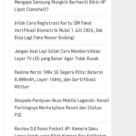
Mengapa Samsung Mungkin Berhenti Bikin HP
Lipat Clamshell?
Inilah Cara Registrasi Kartu SIM Pakai
Verifikasi Biometrik Mulai 1 Juli 2026, Gak
Bisa Lagi Pake Nomor Bodong!
Jangan Asal Lap! Inilah Cara Membersihkan
Layar TV LED yang Benar Agar Tidak Rusak
Realme Narzo 100x 5G Segera Rilis: Baterai
8.000mAh, Layar 144Hz, dan Sertifikasi
Militer
Waspada Penipuan Akun Mobile Legends: Kenali
Pentingnya Marketplace Resmi dan Status
PSE
Review DJI Osmo Pocket 4P: Kamera Saku
Lensa Ganda yang Bikin Kamera Pro Kelihatan