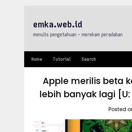
Skip
to
content
emka.web.id
menulis pengetahuan – merekam peradaban
Home
Tutorial
Search
Apple merilis beta k
lebih banyak lagi [U
Posted on