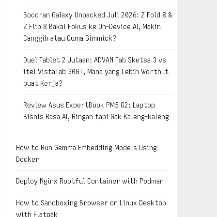
Bocoran Galaxy Unpacked Juli 2026: Z Fold 8 &
Z Flip 8 Bakal Fokus ke On-Device AI, Makin
Canggih atau Cuma Gimmick?
Duel Tablet 2 Jutaan: ADVAN Tab Sketsa 3 vs
itel VistaTab 30GT, Mana yang Lebih Worth It
buat Kerja?
Review Asus ExpertBook PM5 G2: Laptop
Bisnis Rasa AI, Ringan tapi Gak Kaleng-kaleng
How to Run Gemma Embedding Models Using
Docker
Deploy Nginx Rootful Container with Podman
How to Sandboxing Browser on Linux Desktop
with Flatpak