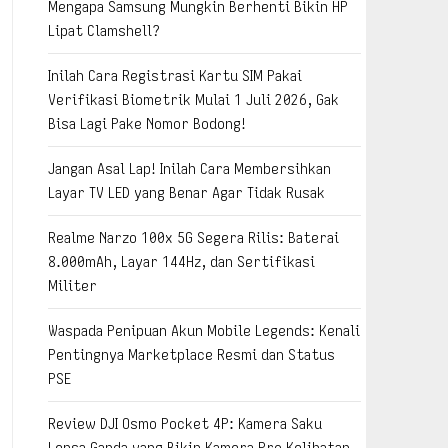
Mengapa Samsung Mungkin Berhenti Bikin HP
Lipat Clamshell?
Inilah Cara Registrasi Kartu SIM Pakai
Verifikasi Biometrik Mulai 1 Juli 2026, Gak
Bisa Lagi Pake Nomor Bodong!
Jangan Asal Lap! Inilah Cara Membersihkan
Layar TV LED yang Benar Agar Tidak Rusak
Realme Narzo 100x 5G Segera Rilis: Baterai
8.000mAh, Layar 144Hz, dan Sertifikasi
Militer
Waspada Penipuan Akun Mobile Legends: Kenali
Pentingnya Marketplace Resmi dan Status
PSE
Review DJI Osmo Pocket 4P: Kamera Saku
Lensa Ganda yang Bikin Kamera Pro Kelihatan