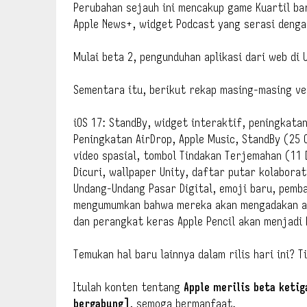
Perubahan sejauh ini mencakup game Kuartil ba
Apple News+, widget Podcast yang serasi denga
Mulai beta 2, pengunduhan aplikasi dari web di 
Sementara itu, berikut rekap masing-masing ver
iOS 17: StandBy, widget interaktif, peningkata
Peningkatan AirDrop, Apple Music, StandBy (25 O
video spasial, tombol Tindakan Terjemahan (11
Dicuri, wallpaper Unity, daftar putar kolabora
Undang-Undang Pasar Digital, emoji baru, pemba
mengumumkan bahwa mereka akan mengadakan aca
dan perangkat keras Apple Pencil akan menjadi
Temukan hal baru lainnya dalam rilis hari ini? 
Itulah konten tentang
Apple merilis beta ketig
bergabung]
, semoga bermanfaat.