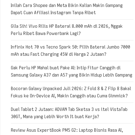
Inilah Cara Shopee dan Meta Bikin Kalian Makin Gampang
Dapat Cuan Afiliasi Instagram Tanpa Ribet
Gila Sih! Vivo Rilis HP Baterai 8.000 mAh di 2026, Nggak
Perlu Ribet Bawa Powerbank Lagi?
Infinix Hot 70 vs Tecno Spark 50: Pilih Baterai Jumbo 7000
mAh atau Fast Charging 45W di Harga 2 Jutaan?
Gak Perlu HP Mahal buat Pake AI: Intip Fitur Canggih di
Samsung Galaxy A37 dan A57 yang Bikin Hidup Lebih Gampang
Bocoran Galaxy Unpacked Juli 2026: Z Fold 8 & Z Flip 8 Bakal
Fokus ke On-Device AI, Makin Canggih atau Cuma Gimmick?
Duel Tablet 2 Jutaan: ADVAN Tab Sketsa 3 vs itel VistaTab
30GT, Mana yang Lebih Worth It buat Kerja?
Review Asus ExpertBook PM5 G2: Laptop Bisnis Rasa AI,