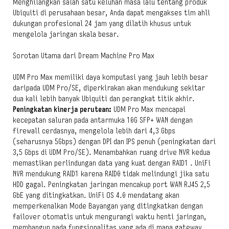
Menghilangkan salah satu keluhan masa lalu tentang produk
Ubiquiti di perusahaan besar, Anda dapat mengakses tim ahli
dukungan profesional 24 jam yang dilatih khusus untuk
mengelola jaringan skala besar.
Sorotan Utama dari Dream Machine Pro Max
UDM Pro Max memiliki daya komputasi yang jauh lebih besar
daripada UDM Pro/SE, diperkirakan akan mendukung sekitar
dua kali lebih banyak Ubiquiti dan perangkat titik akhir.
Peningkatan kinerja perutean:
UDM Pro Max mencapai
kecepatan saluran pada antarmuka 10G SFP+ WAN dengan
firewall cerdasnya, mengelola lebih dari 4,3 Gbps
(seharusnya 5Gbps) dengan DPI dan IPS penuh (peningkatan dari
3,5 Gbps di UDM Pro/SE). Menambahkan ruang drive NVR kedua
memastikan perlindungan data yang kuat dengan RAID1 . UniFi
NVR mendukung RAID1 karena RAID0 tidak melindungi jika satu
HDD gagal. Peningkatan jaringan mencakup port WAN RJ45 2,5
GbE yang ditingkatkan. UniFi OS 4.0 mendatang akan
memperkenalkan Mode Bayangan yang ditingkatkan dengan
failover otomatis untuk mengurangi waktu henti jaringan,
membangun pada fungsionalitas yang ada di mana gateway