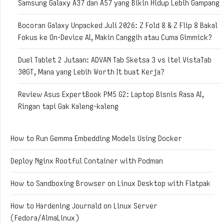
Samsung Galaxy A37 dan A57 yang Bikin Hidup Lebih Gampang
Bocoran Galaxy Unpacked Juli 2026: Z Fold 8 & Z Flip 8 Bakal
Fokus ke On-Device AI, Makin Canggih atau Cuma Gimmick?
Duel Tablet 2 Jutaan: ADVAN Tab Sketsa 3 vs itel VistaTab
30GT, Mana yang Lebih Worth It buat Kerja?
Review Asus ExpertBook PM5 G2: Laptop Bisnis Rasa AI,
Ringan tapi Gak Kaleng-kaleng
How to Run Gemma Embedding Models Using Docker
Deploy Nginx Rootful Container with Podman
How to Sandboxing Browser on Linux Desktop with Flatpak
How to Hardening Journald on Linux Server
(Fedora/AlmaLinux)