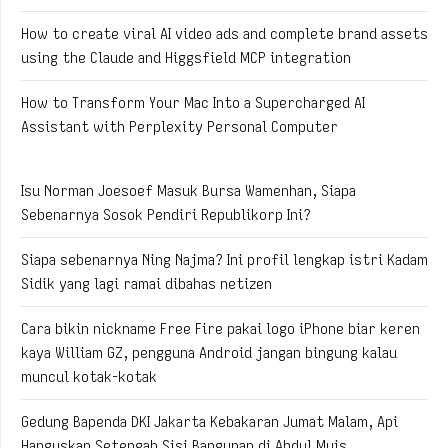
How to create viral AI video ads and complete brand assets
using the Claude and Higgsfield MCP integration
How to Transform Your Mac Into a Supercharged AI
Assistant with Perplexity Personal Computer
Isu Norman Joesoef Masuk Bursa Wamenhan, Siapa
Sebenarnya Sosok Pendiri Republikorp Ini?
Siapa sebenarnya Ning Najma? Ini profil lengkap istri Kadam
Sidik yang lagi ramai dibahas netizen
Cara bikin nickname Free Fire pakai logo iPhone biar keren
kaya William GZ, pengguna Android jangan bingung kalau
muncul kotak-kotak
Gedung Bapenda DKI Jakarta Kebakaran Jumat Malam, Api
Hanguskan Setengah Sisi Bangunan di Abdul Muis