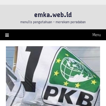
Skip
to
emka.web.id
content
menulis pengetahuan – merekam peradaban
Menu