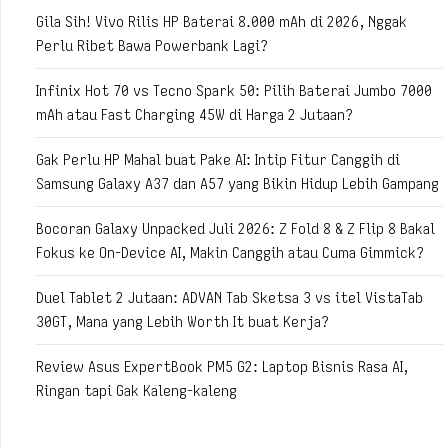
Gila Sih! Vivo Rilis HP Baterai 8.000 mAh di 2026, Nggak
Perlu Ribet Bawa Powerbank Lagi?
Infinix Hot 70 vs Tecno Spark 50: Pilih Baterai Jumbo 7000
mAh atau Fast Charging 45W di Harga 2 Jutaan?
Gak Perlu HP Mahal buat Pake AI: Intip Fitur Canggih di
Samsung Galaxy A37 dan A57 yang Bikin Hidup Lebih Gampang
Bocoran Galaxy Unpacked Juli 2026: Z Fold 8 & Z Flip 8 Bakal
Fokus ke On-Device AI, Makin Canggih atau Cuma Gimmick?
Duel Tablet 2 Jutaan: ADVAN Tab Sketsa 3 vs itel VistaTab
30GT, Mana yang Lebih Worth It buat Kerja?
Review Asus ExpertBook PM5 G2: Laptop Bisnis Rasa AI,
Ringan tapi Gak Kaleng-kaleng