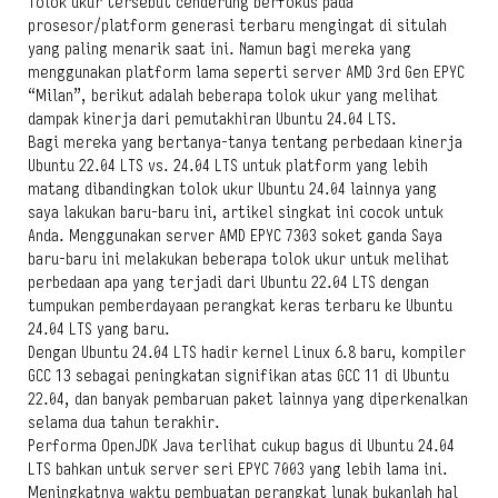
Tolok ukur tersebut cenderung berfokus pada
prosesor/platform generasi terbaru mengingat di situlah
yang paling menarik saat ini. Namun bagi mereka yang
menggunakan platform lama seperti server AMD 3rd Gen EPYC
“Milan”, berikut adalah beberapa tolok ukur yang melihat
dampak kinerja dari pemutakhiran Ubuntu 24.04 LTS.
Bagi mereka yang bertanya-tanya tentang perbedaan kinerja
Ubuntu 22.04 LTS vs. 24.04 LTS untuk platform yang lebih
matang dibandingkan tolok ukur Ubuntu 24.04 lainnya yang
saya lakukan baru-baru ini, artikel singkat ini cocok untuk
Anda. Menggunakan server AMD EPYC 7303 soket ganda Saya
baru-baru ini melakukan beberapa tolok ukur untuk melihat
perbedaan apa yang terjadi dari Ubuntu 22.04 LTS dengan
tumpukan pemberdayaan perangkat keras terbaru ke Ubuntu
24.04 LTS yang baru.
Dengan Ubuntu 24.04 LTS hadir kernel Linux 6.8 baru, kompiler
GCC 13 sebagai peningkatan signifikan atas GCC 11 di Ubuntu
22.04, dan banyak pembaruan paket lainnya yang diperkenalkan
selama dua tahun terakhir.
Performa OpenJDK Java terlihat cukup bagus di Ubuntu 24.04
LTS bahkan untuk server seri EPYC 7003 yang lebih lama ini.
Meningkatnya waktu pembuatan perangkat lunak bukanlah hal