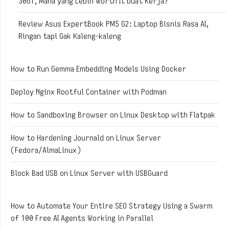
30GT, Mana yang Lebih Worth It buat Kerja?
Review Asus ExpertBook PM5 G2: Laptop Bisnis Rasa AI,
Ringan tapi Gak Kaleng-kaleng
How to Run Gemma Embedding Models Using Docker
Deploy Nginx Rootful Container with Podman
How to Sandboxing Browser on Linux Desktop with Flatpak
How to Hardening Journald on Linux Server
(Fedora/AlmaLinux)
Block Bad USB on Linux Server with USBGuard
How to Automate Your Entire SEO Strategy Using a Swarm
of 100 Free AI Agents Working in Parallel