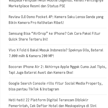
Waspada Penipuan Akun Mobile Legends: Kenali Pentingnya
Marketplace Resmi dan Status PSE
Review DJI Osmo Pocket 4P: Kamera Saku Lensa Ganda yang
Bikin Kamera Pro Kelihatan Ribet!
Samsung Bisa “AirDrop” ke iPhone? Cek Cara Pakai Fitur
Quick Share Terbaru Ini!
Vivo X Fold 6 Bakal Masuk Indonesia? Speknya Gila, Baterai
7.000 mAh & Kamera 200 MP!
Bocoran iPhone Air 2: Akhirnya Apple Nggak Cuma Jual Tipis,
Tapi Juga Baterai Awet dan Kamera Oke!
Google Search Console rilis fitur Social Media Property,
bisa pantau TikTok & Instagram
Hati-hati! 22 Platform Digital Terancam Diblokir
Pemerintah, Cek Daftar Hotel dan Maskapainya di Sini