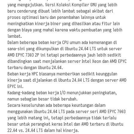
yang mengejutkan. Versi Koleksi Kompiler GNU yang lebih
baru cenderung dibuat lebih lambat sebagai akibat dari
proses optimasi baru dan penambahan lainnya untuk
meningkatkan kinerja biner yang dihasilkan atau fitur lain
dengan biaya yang mahal karena waktu pembuatan yang lebih
lambat.
Dalam beberapa beban kerja CPU umum ada kemenangan di
sana-sini yang dikumpulkan di Ubuntu 24.04 LTS untuk server
AMD EPYC 7303 2P ini tetapi perbedaannya jauh lebih sedikit
dibandingkan saat menjalankan server Intel Xeon dan AMD EPYC
terbaru dengan Ubuntu 24.04.
Beban kerja HPC biasanya memberikan sedikit keunggulan
kinerja saat dijalankan di Ubuntu 24.04 LTS dengan server AMD
EPYC ini.
Kadang-kadang beban kerja I/O menunjukkan peningkatan,
namun sebagian besar tidak berubah.
Secara keseluruhan ada beberapa keuntungan dalam
menggunakan Ubuntu 24.04 LTS pada server seri AMD EPYC 7003
yang lebih matang ini, tetapi perbedaannya tidak terlalu
besar untuk perangkat keras Intel dan AMD terbaru di Ubuntu
22.04 vs. 24.04 LTS dalam hal kinerja.