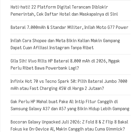
Hati-hati! 22 Platform Digital Terancam Diblokir
Pemerintah, Cek Daftar Hotel dan Maskapainya di Sini
Baterai 7.000mAh & Standar Militer, Inilah Moto G77 Power
Inilah Cara Shopee dan Meta Bikin Kalian Makin Gampang
Dapat Cuan Afiliasi Instagram Tanpa Ribet
Gila Sih! Vivo Rilis HP Baterai 8.000 mAh di 2026, Nggak
Perlu Ribet Bawa Powerbank Lagi?
Infinix Hot 70 vs Tecno Spark 50: Pilih Baterai Jumbo 7000
mAh atau Fast Charging 45W di Harga 2 Jutaan?
Gak Perlu HP Mahal buat Pake AI: Intip Fitur Canggih di
Samsung Galaxy A37 dan A57 yang Bikin Hidup Lebih Gampang
Bocoran Galaxy Unpacked Juli 2026: Z Fold 8 & Z Flip 8 Bakal
Fokus ke On-Device AI, Makin Canggih atau Cuma Gimmick?