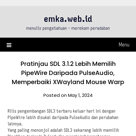
Skip
to
emka.web.id
content
menulis pengetahuan – merekam peradaban
Menu
Pratinjau SDL 3.1.2 Lebih Memilih
PipeWire Daripada PulseAudio,
Memperbaiki XWayland Mouse Warp
Posted on May 1, 2024
Rilis pengembangan SDL3 terbaru keluar hari ini dengan
PipeWire lebih disukai daripada PulseAudio dan perubahan
lainnya.
Yang paling menonjol adalah SDL3 sekarang lebih memilih