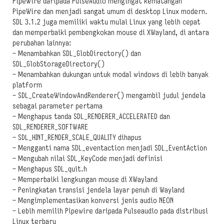
PipeWire daripada PulseAudio mengingat kematangan
PipeWire dan menjadi sangat umum di desktop Linux modern.
SDL 3.1.2 juga memiliki waktu mulai Linux yang lebih cepat
dan memperbaiki pembengkokan mouse di XWayland, di antara
perubahan lainnya:
– Menambahkan SDL_GlobDirectory() dan
SDL_GlobStorageDirectory()
– Menambahkan dukungan untuk modal windows di lebih banyak
platform
– SDL_CreateWindowAndRenderer() mengambil judul jendela
sebagai parameter pertama
– Menghapus tanda SDL_RENDERER_ACCELERATED dan
SDL_RENDERER_SOFTWARE
– SDL_HINT_RENDER_SCALE_QUALITY dihapus
– Mengganti nama SDL_eventaction menjadi SDL_EventAction
– Mengubah nilai SDL_KeyCode menjadi definisi
– Menghapus SDL_quit.h
– Memperbaiki lengkungan mouse di XWayland
– Peningkatan transisi jendela layar penuh di Wayland
– Mengimplementasikan konversi jenis audio NEON
– Lebih memilih Pipewire daripada Pulseaudio pada distribusi
Linux terbaru