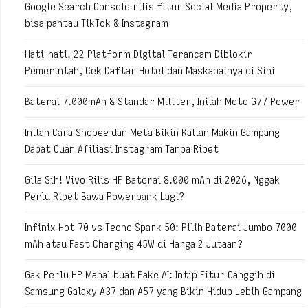
Google Search Console rilis fitur Social Media Property,
bisa pantau TikTok & Instagram
Hati-hati! 22 Platform Digital Terancam Diblokir
Pemerintah, Cek Daftar Hotel dan Maskapainya di Sini
Baterai 7.000mAh & Standar Militer, Inilah Moto G77 Power
Inilah Cara Shopee dan Meta Bikin Kalian Makin Gampang
Dapat Cuan Afiliasi Instagram Tanpa Ribet
Gila Sih! Vivo Rilis HP Baterai 8.000 mAh di 2026, Nggak
Perlu Ribet Bawa Powerbank Lagi?
Infinix Hot 70 vs Tecno Spark 50: Pilih Baterai Jumbo 7000
mAh atau Fast Charging 45W di Harga 2 Jutaan?
Gak Perlu HP Mahal buat Pake AI: Intip Fitur Canggih di
Samsung Galaxy A37 dan A57 yang Bikin Hidup Lebih Gampang