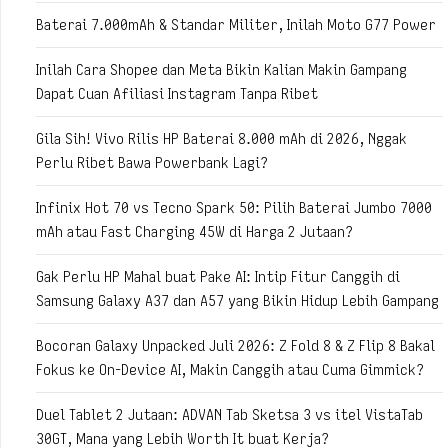
Baterai 7.000mAh & Standar Militer, Inilah Moto G77 Power
Inilah Cara Shopee dan Meta Bikin Kalian Makin Gampang
Dapat Cuan Afiliasi Instagram Tanpa Ribet
Gila Sih! Vivo Rilis HP Baterai 8.000 mAh di 2026, Nggak
Perlu Ribet Bawa Powerbank Lagi?
Infinix Hot 70 vs Tecno Spark 50: Pilih Baterai Jumbo 7000
mAh atau Fast Charging 45W di Harga 2 Jutaan?
Gak Perlu HP Mahal buat Pake AI: Intip Fitur Canggih di
Samsung Galaxy A37 dan A57 yang Bikin Hidup Lebih Gampang
Bocoran Galaxy Unpacked Juli 2026: Z Fold 8 & Z Flip 8 Bakal
Fokus ke On-Device AI, Makin Canggih atau Cuma Gimmick?
Duel Tablet 2 Jutaan: ADVAN Tab Sketsa 3 vs itel VistaTab
30GT, Mana yang Lebih Worth It buat Kerja?