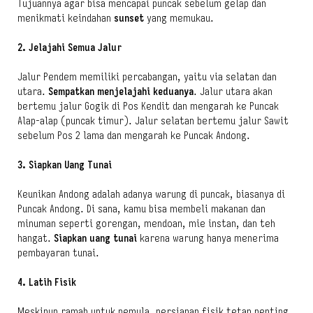
Tujuannya agar bisa mencapai puncak sebelum gelap dan
menikmati keindahan
sunset
yang memukau.
2. Jelajahi Semua Jalur
Jalur Pendem memiliki percabangan, yaitu via selatan dan
utara.
Sempatkan menjelajahi keduanya
. Jalur utara akan
bertemu jalur Gogik di Pos Kendit dan mengarah ke Puncak
Alap-alap (puncak timur). Jalur selatan bertemu jalur Sawit
sebelum Pos 2 lama dan mengarah ke Puncak Andong.
3. Siapkan Uang Tunai
Keunikan Andong adalah adanya warung di puncak, biasanya di
Puncak Andong. Di sana, kamu bisa membeli makanan dan
minuman seperti gorengan, mendoan, mie instan, dan teh
hangat.
Siapkan uang tunai
karena warung hanya menerima
pembayaran tunai.
4. Latih Fisik
Meskipun ramah untuk pemula, persiapan fisik tetap penting.