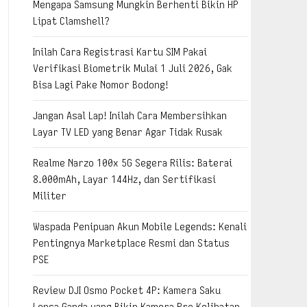
Mengapa Samsung Mungkin Berhenti Bikin HP
Lipat Clamshell?
Inilah Cara Registrasi Kartu SIM Pakai
Verifikasi Biometrik Mulai 1 Juli 2026, Gak
Bisa Lagi Pake Nomor Bodong!
Jangan Asal Lap! Inilah Cara Membersihkan
Layar TV LED yang Benar Agar Tidak Rusak
Realme Narzo 100x 5G Segera Rilis: Baterai
8.000mAh, Layar 144Hz, dan Sertifikasi
Militer
Waspada Penipuan Akun Mobile Legends: Kenali
Pentingnya Marketplace Resmi dan Status
PSE
Review DJI Osmo Pocket 4P: Kamera Saku
Lensa Ganda yang Bikin Kamera Pro Kelihatan