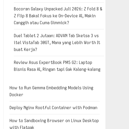
Bocoran Galaxy Unpacked Juli 2026: Z Fold 8 &
Z Flip 8 Bakal Fokus ke On-Device AI, Makin
Canggih atau Cuma Gimmick?
Duel Tablet 2 Jutaan: ADVAN Tab Sketsa 3 vs
itel VistaTab 30GT, Mana yang Lebih Worth It
buat Kerja?
Review Asus ExpertBook PM5 G2: Laptop
Bisnis Rasa AI, Ringan tapi Gak Kaleng-kaleng
How to Run Gemma Embedding Models Using
Docker
Deploy Nginx Rootful Container with Podman
How to Sandboxing Browser on Linux Desktop
with Flatpak