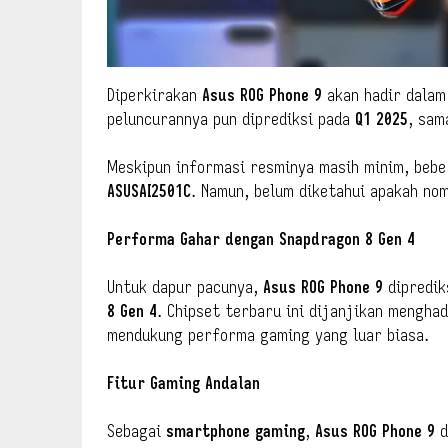
Diperkirakan
Asus ROG Phone 9
akan hadir dalam
peluncurannya pun diprediksi pada
Q1 2025
, sam
Meskipun informasi resminya masih minim, beb
ASUSAI2501C
. Namun, belum diketahui apakah no
Performa Gahar dengan Snapdragon 8 Gen 4
Untuk dapur pacunya,
Asus ROG Phone 9
dipredik
8 Gen 4
. Chipset terbaru ini dijanjikan menghad
mendukung performa gaming yang luar biasa.
Fitur Gaming Andalan
Sebagai
smartphone gaming
,
Asus ROG Phone 9
d