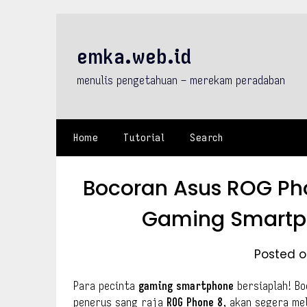
Skip
to
content
emka.web.id
menulis pengetahuan – merekam peradaban
Home
Tutorial
Search
Bocoran Asus ROG Pho
Gaming Smartph
Posted o
Para pecinta
gaming smartphone
bersiaplah! B
penerus sang raja
ROG Phone 8
, akan segera me