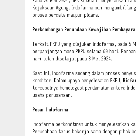
Pada 20 Mei 2024, BPK RI telah menyerahkan Lap
Kejaksaan Agung. Indofarma pun mengambil lang
proses perdata maupun pidana.
Perkembangan Penundaan Kewajiban Pembayara
Terkait PKPU yang diajukan Indofarma, pada 5 
perpanjangan masa PKPU selama 60 hari. Perpa
hari telah disetujui pada 8 Mei 2024.
Saat ini, Indofarma sedang dalam proses penyu
kreditor. Dalam upaya penyelesaian PKPU,
Biofa
tercapainya homologasi perdamaian antara Ind
usaha perusahaan.
Pesan Indofarma
Indofarma berkomitmen untuk menyelesaikan ka
Perusahaan terus bekerja sama dengan pihak b