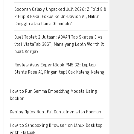
Bocoran Galaxy Unpacked Juli 2026: Z Fold 8 &
Z Flip 8 Bakal Fokus ke On-Device AI, Makin
Canggih atau Cuma Gimmick?
Duel Tablet 2 Jutaan: ADVAN Tab Sketsa 3 vs
itel VistaTab 30GT, Mana yang Lebih Worth It
buat Kerja?
Review Asus ExpertBook PM5 G2: Laptop
Bisnis Rasa AI, Ringan tapi Gak Kaleng-kaleng
How to Run Gemma Embedding Models Using
Docker
Deploy Nginx Rootful Container with Podman
How to Sandboxing Browser on Linux Desktop
with Flatpak