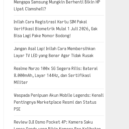
Mengapa Samsung Mungkin Berhenti Bikin HP
Lipat Clamshell?
Inilah Cara Registrasi Kartu SIM Pakai
Verifikasi Biometrik Mulai 1 Juli 2026, Gak
Bisa Lagi Pake Nomor Bodong!
Jangan Asal Lap! Inilah Cara Membersihkan
Layar TV LED yang Benar Agar Tidak Rusak
Realme Narzo 100x 5G Segera Rilis: Baterai
8.000mAh, Layar 144Hz, dan Sertifikasi
Militer
Waspada Penipuan Akun Mobile Legends: Kenali
Pentingnya Marketplace Resmi dan Status
PSE
Review DJI Osmo Pocket 4P: Kamera Saku
Lensa Ganda yang Bikin Kamera Pro Kelihatan