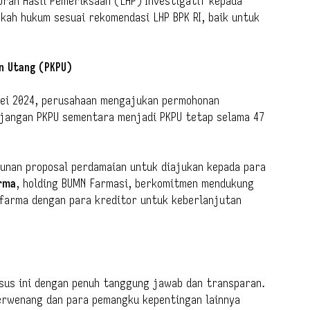
oran Hasil Pemeriksaan (LHP) Investigatif kepada
kah hukum sesuai rekomendasi LHP BPK RI, baik untuk
n Utang (PKPU)
Mei 2024, perusahaan mengajukan permohonan
njangan PKPU sementara menjadi PKPU tetap selama 47
sunan proposal perdamaian untuk diajukan kepada para
rma
, holding BUMN Farmasi, berkomitmen mendukung
ofarma dengan para kreditor untuk keberlanjutan
sus ini dengan penuh tanggung jawab dan transparan.
erwenang dan para pemangku kepentingan lainnya