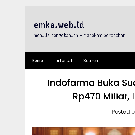
Skip
to
content
emka.web.id
menulis pengetahuan – merekam peradaban
Home
Tutorial
Search
Indofarma Buka Su
Rp470 Miliar,
Posted o