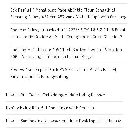
Gak Perlu HP Mahal buat Pake AI: Intip Fitur Canggih di
Samsung Galaxy A37 dan A57 yang Bikin Hidup Lebih Gampang
Bocoran Galaxy Unpacked Juli 2026: Z Fold 8 & Z Flip 8 Bakal
Fokus ke On-Device AI, Makin Canggih atau Cuma Gimmick?
Duel Tablet 2 Jutaan: ADVAN Tab Sketsa 3 vs itel VistaTab
30GT, Mana yang Lebih Worth It buat Kerja?
Review Asus ExpertBook PM5 G2: Laptop Bisnis Rasa AI,
Ringan tapi Gak Kaleng-kaleng
How to Run Gemma Embedding Models Using Docker
Deploy Nginx Rootful Container with Podman
How to Sandboxing Browser on Linux Desktop with Flatpak