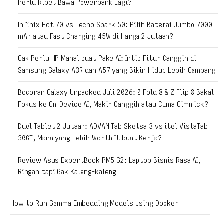
Perlu Ribet Bawa Powerbank Lagi?
Infinix Hot 70 vs Tecno Spark 50: Pilih Baterai Jumbo 7000
mAh atau Fast Charging 45W di Harga 2 Jutaan?
Gak Perlu HP Mahal buat Pake AI: Intip Fitur Canggih di
Samsung Galaxy A37 dan A57 yang Bikin Hidup Lebih Gampang
Bocoran Galaxy Unpacked Juli 2026: Z Fold 8 & Z Flip 8 Bakal
Fokus ke On-Device AI, Makin Canggih atau Cuma Gimmick?
Duel Tablet 2 Jutaan: ADVAN Tab Sketsa 3 vs itel VistaTab
30GT, Mana yang Lebih Worth It buat Kerja?
Review Asus ExpertBook PM5 G2: Laptop Bisnis Rasa AI,
Ringan tapi Gak Kaleng-kaleng
How to Run Gemma Embedding Models Using Docker