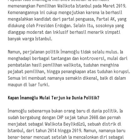
memenangkan Pemilihan Walikota Istanbul pada Maret 2019.
Kemenangannya ini cukup mengejutkan karena ia berhasil
mengalahkan kandidat dari partai penguasa, Partai AK, yang
didukung oleh Presiden Erdoğan. Selain itu, sosoknya yang
dianggap moderat dan inklusif berhasil menarik simpati
banyak warga Istanbul.
Namun, perjalanan politik İmamoğlu tidak selalu mulus. Ia
menghadapi berbagai tantangan dan kontroversi, mulai dari
pembatalan hasil pemilihan walikota, tuduhan menghina
pejabat pemilihan, hingga penangkapan atas tuduhan korupsi.
Semua ini membuat namanya semakin dikenal, baik di dalam
maupun di luar Turki.
Kapan İmamoğlu Mulai Terjun ke Dunia Politik?
İmamoğlu sebenarnya bukan orang baru di dunia politik. Ia
sudah bergabung dengan CHP sejak tahun 2008 dan pernah
menjabat sebagai Walikota Beylikdüzü, sebuah distrik di
Istanbul, dari tahun 2014 hingga 2019. Namun, namanya baru
benar-benar mencuat setelah ia mencalonkan diri sebagai