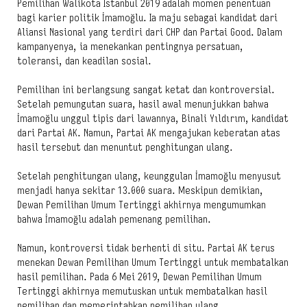
Pemilihan Walikota Istanbul 2019 adalah momen penentuan
bagi karier politik İmamoğlu. Ia maju sebagai kandidat dari
Aliansi Nasional yang terdiri dari CHP dan Partai Good. Dalam
kampanyenya, ia menekankan pentingnya persatuan,
toleransi, dan keadilan sosial.
Pemilihan ini berlangsung sangat ketat dan kontroversial.
Setelah pemungutan suara, hasil awal menunjukkan bahwa
İmamoğlu unggul tipis dari lawannya, Binali Yıldırım, kandidat
dari Partai AK. Namun, Partai AK mengajukan keberatan atas
hasil tersebut dan menuntut penghitungan ulang.
Setelah penghitungan ulang, keunggulan İmamoğlu menyusut
menjadi hanya sekitar 13.000 suara. Meskipun demikian,
Dewan Pemilihan Umum Tertinggi akhirnya mengumumkan
bahwa İmamoğlu adalah pemenang pemilihan.
Namun, kontroversi tidak berhenti di situ. Partai AK terus
menekan Dewan Pemilihan Umum Tertinggi untuk membatalkan
hasil pemilihan. Pada 6 Mei 2019, Dewan Pemilihan Umum
Tertinggi akhirnya memutuskan untuk membatalkan hasil
pemilihan dan memerintahkan pemilihan ulang.