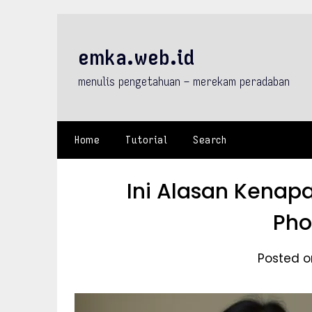
Skip
to
content
emka.web.id
menulis pengetahuan – merekam peradaban
Home
Tutorial
Search
Ini Alasan Kenapa
Pho
Posted on