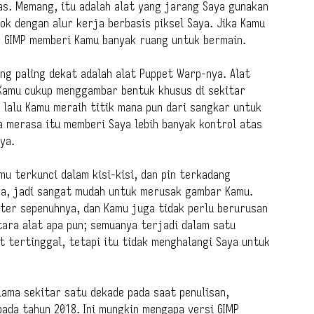
s. Memang, itu adalah alat yang jarang Saya gunakan
cok dengan alur kerja berbasis piksel Saya. Jika Kamu
h GIMP memberi Kamu banyak ruang untuk bermain.
yang paling dekat adalah alat Puppet Warp-nya. Alat
Kamu cukup menggambar bentuk khusus di sekitar
 lalu Kamu meraih titik mana pun dari sangkar untuk
 merasa itu memberi Saya lebih banyak kontrol atas
ya.
u terkunci dalam kisi-kisi, dan pin terkadang
ga, jadi sangat mudah untuk merusak gambar Kamu.
ter sepenuhnya, dan Kamu juga tidak perlu berurusan
tara alat apa pun; semuanya terjadi dalam satu
t tertinggal, tetapi itu tidak menghalangi Saya untuk
lama sekitar satu dekade pada saat penulisan,
da tahun 2018. Ini mungkin mengapa versi GIMP