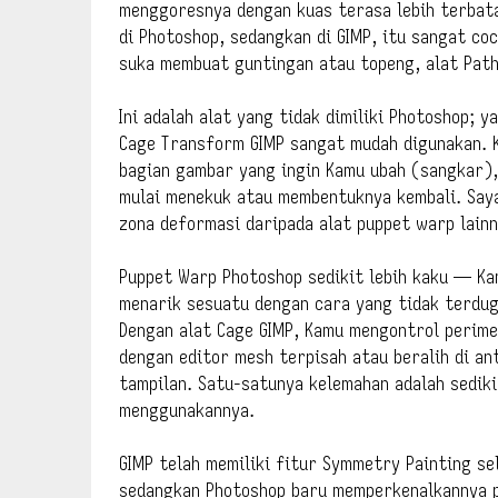
menggoresnya dengan kuas terasa lebih terbata
di Photoshop, sedangkan di GIMP, itu sangat co
suka membuat guntingan atau topeng, alat Pat
Ini adalah alat yang tidak dimiliki Photoshop; 
Cage Transform GIMP sangat mudah digunakan. 
bagian gambar yang ingin Kamu ubah (sangkar),
mulai menekuk atau membentuknya kembali. Saya
zona deformasi daripada alat puppet warp lainn
Puppet Warp Photoshop sedikit lebih kaku — Kam
menarik sesuatu dengan cara yang tidak terdu
Dengan alat Cage GIMP, Kamu mengontrol perime
dengan editor mesh terpisah atau beralih di an
tampilan. Satu-satunya kelemahan adalah sediki
menggunakannya.
GIMP telah memiliki fitur Symmetry Painting se
sedangkan Photoshop baru memperkenalkannya pa