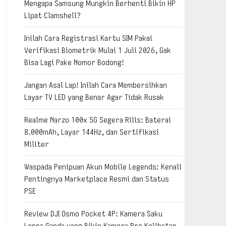
Mengapa Samsung Mungkin Berhenti Bikin HP
Lipat Clamshell?
Inilah Cara Registrasi Kartu SIM Pakai
Verifikasi Biometrik Mulai 1 Juli 2026, Gak
Bisa Lagi Pake Nomor Bodong!
Jangan Asal Lap! Inilah Cara Membersihkan
Layar TV LED yang Benar Agar Tidak Rusak
Realme Narzo 100x 5G Segera Rilis: Baterai
8.000mAh, Layar 144Hz, dan Sertifikasi
Militer
Waspada Penipuan Akun Mobile Legends: Kenali
Pentingnya Marketplace Resmi dan Status
PSE
Review DJI Osmo Pocket 4P: Kamera Saku
Lensa Ganda yang Bikin Kamera Pro Kelihatan