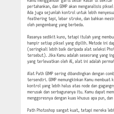
Kamu menggambar garis besar kasar di sekitar
pertahankan, dan GIMP akan menganalisis pikse
Ada juga sejumlah kontrol untuk lebih menyesu
feathering tepi, lebar stroke, dan bahkan mesi
oleh pengembang yang berbeda.
Rasanya sedikit kuno, tetapi itulah yang memb
hampir setiap piksel yang dipilih. Metode ini d
(seringkali lebih baik daripada alat seleksi P
tersebut). Jika Kamu adalah seseorang yang ing
yang terlewatkan oleh AI, alat ini adalah perma
Alat Path GIMP sering dibandingkan dengan comb
tersendiri. GIMP memungkinkan Kamu membuat ku
kontrol yang lebih halus atas node dan gagangn
merusak dan serbagunanya itu. Kamu dapat memb
menggoresnya dengan kuas khusus apa pun, dan 
Path Photoshop sangat kuat, tetapi mereka lebi