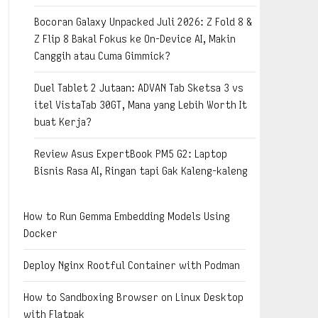
Bocoran Galaxy Unpacked Juli 2026: Z Fold 8 &
Z Flip 8 Bakal Fokus ke On-Device AI, Makin
Canggih atau Cuma Gimmick?
Duel Tablet 2 Jutaan: ADVAN Tab Sketsa 3 vs
itel VistaTab 30GT, Mana yang Lebih Worth It
buat Kerja?
Review Asus ExpertBook PM5 G2: Laptop
Bisnis Rasa AI, Ringan tapi Gak Kaleng-kaleng
How to Run Gemma Embedding Models Using
Docker
Deploy Nginx Rootful Container with Podman
How to Sandboxing Browser on Linux Desktop
with Flatpak