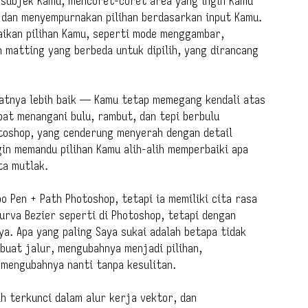
 subjek Kamu, mencoret-coret area yang ingin Kamu
l dan menyempurnakan pilihan berdasarkan input Kamu.
aikan pilihan Kamu, seperti mode menggambar,
n matting yang berbeda untuk dipilih, yang dirancang
uatnya lebih baik — Kamu tetap memegang kendali atas
apat menangani bulu, rambut, dan tepi berbulu
hotoshop, yang cenderung menyerah dengan detail
in memandu pilihan Kamu alih-alih memperbaiki apa
ta mutlak.
o Pen + Path Photoshop, tetapi ia memiliki cita rasa
rva Bezier seperti di Photoshop, tetapi dengan
ya. Apa yang paling Saya sukai adalah betapa tidak
uat jalur, mengubahnya menjadi pilihan,
mengubahnya nanti tanpa kesulitan.
h terkunci dalam alur kerja vektor, dan