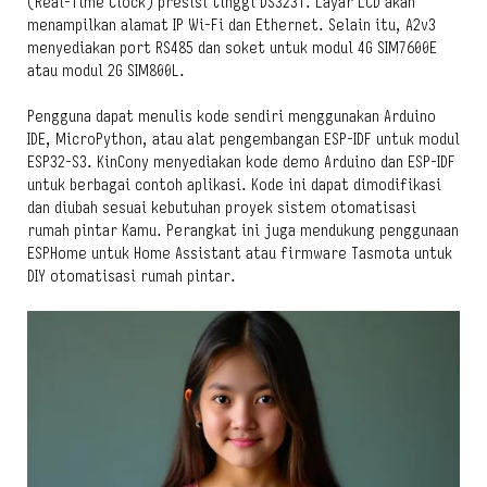
(Real-Time Clock) presisi tinggi DS3231. Layar LCD akan
menampilkan alamat IP Wi-Fi dan Ethernet. Selain itu, A2v3
menyediakan port RS485 dan soket untuk modul 4G SIM7600E
atau modul 2G SIM800L.
Pengguna dapat menulis kode sendiri menggunakan Arduino
IDE, MicroPython, atau alat pengembangan ESP-IDF untuk modul
ESP32-S3. KinCony menyediakan kode demo Arduino dan ESP-IDF
untuk berbagai contoh aplikasi. Kode ini dapat dimodifikasi
dan diubah sesuai kebutuhan proyek sistem otomatisasi
rumah pintar Kamu. Perangkat ini juga mendukung penggunaan
ESPHome untuk Home Assistant atau firmware Tasmota untuk
DIY otomatisasi rumah pintar.