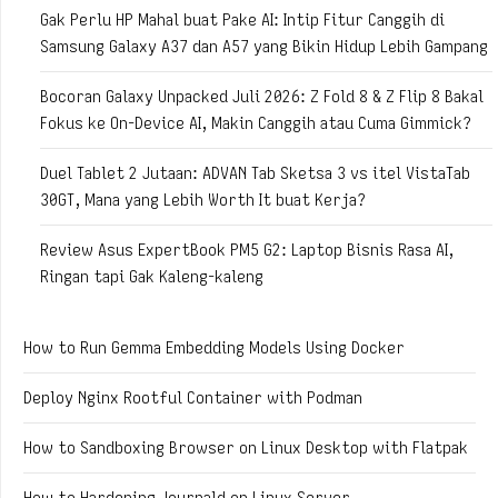
Gak Perlu HP Mahal buat Pake AI: Intip Fitur Canggih di
Samsung Galaxy A37 dan A57 yang Bikin Hidup Lebih Gampang
Bocoran Galaxy Unpacked Juli 2026: Z Fold 8 & Z Flip 8 Bakal
Fokus ke On-Device AI, Makin Canggih atau Cuma Gimmick?
Duel Tablet 2 Jutaan: ADVAN Tab Sketsa 3 vs itel VistaTab
30GT, Mana yang Lebih Worth It buat Kerja?
Review Asus ExpertBook PM5 G2: Laptop Bisnis Rasa AI,
Ringan tapi Gak Kaleng-kaleng
How to Run Gemma Embedding Models Using Docker
Deploy Nginx Rootful Container with Podman
How to Sandboxing Browser on Linux Desktop with Flatpak
How to Hardening Journald on Linux Server