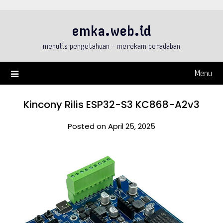
Skip
to
emka.web.id
content
menulis pengetahuan – merekam peradaban
Menu
Kincony Rilis ESP32-S3 KC868-A2v3
Posted on April 25, 2025