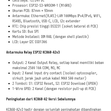
Catu Daya: 12/24V DC
Prosesor: ESP32-S3-WROOM-1 (N16R8)
Ukuran PCB: 87mm * 93mm
Antarmuka: Ethernet(RJ45)-LAN 100Mbps IPv4/IPv6, WiFi,
RS485, Bluetooth, USB-C, LCD, i2c extender
RTC: Chip presisi tinggi DS3231 (soket baterai di PCB)
Kartu SD: Bus SPI
Metode Instalasi: DIN RAIL (dengan shell plastik)
LCD: Layar I2C SSD1306
Antarmuka Relay ESP32 KC868-A2v3
Output: 2 Kanal Output Relay, setiap kanal memiliki beban
maksimal 250V 10A COM, NO, NC
Input: 2 Kanal input dry contact (isolasi optocoupler,
sirkuit jarak jauh untuk kabel MAX 500 meter)
2 Tombol: S1: ESP32 Reset, S2: ESP32 Download (GPIO0)
1-Wire GPIO: 2 Kanal (dengan resistor pull-up di PCB)
Peningkatan dari KC868-A2 Versi Sebelumnya
KC868-A2v3 hadir dengan sejumlah peningkatan dibandingkan