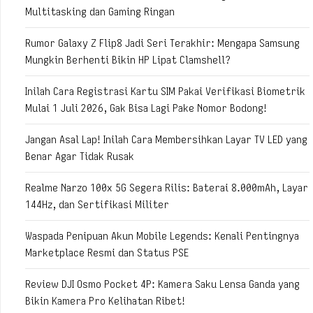
Multitasking dan Gaming Ringan
Rumor Galaxy Z Flip8 Jadi Seri Terakhir: Mengapa Samsung
Mungkin Berhenti Bikin HP Lipat Clamshell?
Inilah Cara Registrasi Kartu SIM Pakai Verifikasi Biometrik
Mulai 1 Juli 2026, Gak Bisa Lagi Pake Nomor Bodong!
Jangan Asal Lap! Inilah Cara Membersihkan Layar TV LED yang
Benar Agar Tidak Rusak
Realme Narzo 100x 5G Segera Rilis: Baterai 8.000mAh, Layar
144Hz, dan Sertifikasi Militer
Waspada Penipuan Akun Mobile Legends: Kenali Pentingnya
Marketplace Resmi dan Status PSE
Review DJI Osmo Pocket 4P: Kamera Saku Lensa Ganda yang
Bikin Kamera Pro Kelihatan Ribet!