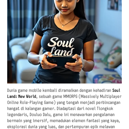
Dunia game mobile kembali diramaikan dengan kehadiran
Soul
Land: New World
, sebuah game MMORPG (Massively Multiplayer
Online Role-Playing Game) yang tengah menjadi perbincangan
hangat di kalangan gamer. Diadaptasi dari novel Tiongkok
legendaris, Douluo Dalu, game ini menawarkan pengalaman
bermain yang imersif, memadukan elemen fantasi yang kaya,
eksplorasi dunia yang luas, dan pertempuran epik melawan