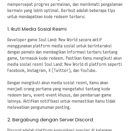
mempercepat progres permainan, dan menikmati pengalaman
bermain yang lebih optimal. Berikut adalah beberapa tips
untuk mendapatkan kode redeem terbaru:
1. Ikuti Media Sosial Resmi
Developer game Soul Land: New World secara aktif
menggunakan platform media sosial untuk berinteraksi
dengan pemain dan membagikan informasi terbaru tentang
game, termasuk kode redeem. Pastikan Kamu mengikuti akun
media sosial resmi Soul Land: New World di platform seperti
Facebook, Instagram, X (Twitter), dan YouTube.
Dengan mengikuti akun media sosial resmi, Kamu akan
menjadi orang pertama yang mengetahui tentang kode
redeem baru, event-event khusus, dan pembaruan game
lainnya. Aktifkan notifikasi untuk memastikan Kamu tidak
melewatkan pengumuman penting.
2. Bergabung dengan Server Discord
Discord adalah platform komunikasi populer di kalangan