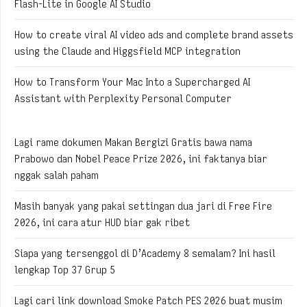
Flash-Lite in Google AI Studio
How to create viral AI video ads and complete brand assets
using the Claude and Higgsfield MCP integration
How to Transform Your Mac Into a Supercharged AI
Assistant with Perplexity Personal Computer
Lagi rame dokumen Makan Bergizi Gratis bawa nama
Prabowo dan Nobel Peace Prize 2026, ini faktanya biar
nggak salah paham
Masih banyak yang pakai settingan dua jari di Free Fire
2026, ini cara atur HUD biar gak ribet
Siapa yang tersenggol di D’Academy 8 semalam? Ini hasil
lengkap Top 37 Grup 5
Lagi cari link download Smoke Patch PES 2026 buat musim