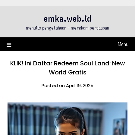
Skip
to
emka.web.id
content
menulis pengetahuan – merekam peradaban
Menu
KLIK! Ini Daftar Redeem Soul Land: New
World Gratis
Posted on April 19, 2025