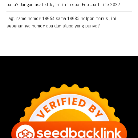
baru? Jangan asal klik, ini info soal Football Life 2027
Lagi rame nomor 14064 sama 14085 nelpon terus, ini
sebenarnya nomor apa dan siapa yang punya?