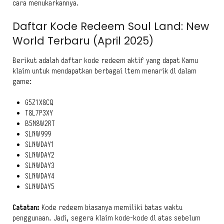
cara menukarkannya.
Daftar Kode Redeem Soul Land: New
World Terbaru (April 2025)
Berikut adalah daftar kode redeem aktif yang dapat Kamu
klaim untuk mendapatkan berbagai item menarik di dalam
game:
G5Z1X8CQ
T8L7P3XY
B5N8W2RT
SLNW999
SLNWDAY1
SLNWDAY2
SLNWDAY3
SLNWDAY4
SLNWDAY5
Catatan:
Kode redeem biasanya memiliki batas waktu
penggunaan. Jadi, segera klaim kode-kode di atas sebelum