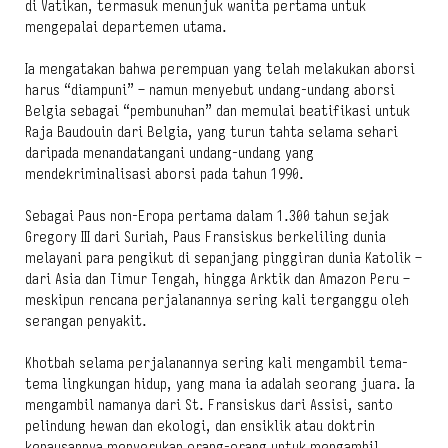
di Vatikan, termasuk menunjuk wanita pertama untuk
mengepalai departemen utama.
Ia mengatakan bahwa perempuan yang telah melakukan aborsi
harus “diampuni” – namun menyebut undang-undang aborsi
Belgia sebagai “pembunuhan” dan memulai beatifikasi untuk
Raja Baudouin dari Belgia, yang turun tahta selama sehari
daripada menandatangani undang-undang yang
mendekriminalisasi aborsi pada tahun 1990.
Sebagai Paus non-Eropa pertama dalam 1.300 tahun sejak
Gregory III dari Suriah, Paus Fransiskus berkeliling dunia
melayani para pengikut di sepanjang pinggiran dunia Katolik –
dari Asia dan Timur Tengah, hingga Arktik dan Amazon Peru –
meskipun rencana perjalanannya sering kali terganggu oleh
serangan penyakit.
Khotbah selama perjalanannya sering kali mengambil tema-
tema lingkungan hidup, yang mana ia adalah seorang juara. Ia
mengambil namanya dari St. Fransiskus dari Assisi, santo
pelindung hewan dan ekologi, dan ensiklik atau doktrin
kepausannya menyerukan orang-orang untuk mengambil