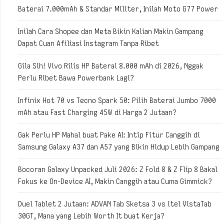
Baterai 7.000mAh & Standar Militer, Inilah Moto G77 Power
Inilah Cara Shopee dan Meta Bikin Kalian Makin Gampang
Dapat Cuan Afiliasi Instagram Tanpa Ribet
Gila Sih! Vivo Rilis HP Baterai 8.000 mAh di 2026, Nggak
Perlu Ribet Bawa Powerbank Lagi?
Infinix Hot 70 vs Tecno Spark 50: Pilih Baterai Jumbo 7000
mAh atau Fast Charging 45W di Harga 2 Jutaan?
Gak Perlu HP Mahal buat Pake AI: Intip Fitur Canggih di
Samsung Galaxy A37 dan A57 yang Bikin Hidup Lebih Gampang
Bocoran Galaxy Unpacked Juli 2026: Z Fold 8 & Z Flip 8 Bakal
Fokus ke On-Device AI, Makin Canggih atau Cuma Gimmick?
Duel Tablet 2 Jutaan: ADVAN Tab Sketsa 3 vs itel VistaTab
30GT, Mana yang Lebih Worth It buat Kerja?