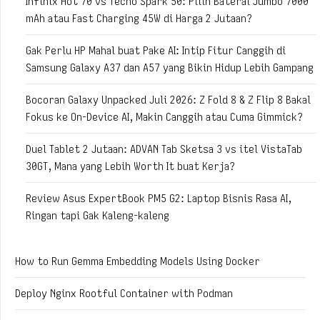
Infinix Hot 70 vs Tecno Spark 50: Pilih Baterai Jumbo 7000
mAh atau Fast Charging 45W di Harga 2 Jutaan?
Gak Perlu HP Mahal buat Pake AI: Intip Fitur Canggih di
Samsung Galaxy A37 dan A57 yang Bikin Hidup Lebih Gampang
Bocoran Galaxy Unpacked Juli 2026: Z Fold 8 & Z Flip 8 Bakal
Fokus ke On-Device AI, Makin Canggih atau Cuma Gimmick?
Duel Tablet 2 Jutaan: ADVAN Tab Sketsa 3 vs itel VistaTab
30GT, Mana yang Lebih Worth It buat Kerja?
Review Asus ExpertBook PM5 G2: Laptop Bisnis Rasa AI,
Ringan tapi Gak Kaleng-kaleng
How to Run Gemma Embedding Models Using Docker
Deploy Nginx Rootful Container with Podman