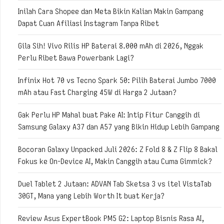
Inilah Cara Shopee dan Meta Bikin Kalian Makin Gampang
Dapat Cuan Afiliasi Instagram Tanpa Ribet
Gila Sih! Vivo Rilis HP Baterai 8.000 mAh di 2026, Nggak
Perlu Ribet Bawa Powerbank Lagi?
Infinix Hot 70 vs Tecno Spark 50: Pilih Baterai Jumbo 7000
mAh atau Fast Charging 45W di Harga 2 Jutaan?
Gak Perlu HP Mahal buat Pake AI: Intip Fitur Canggih di
Samsung Galaxy A37 dan A57 yang Bikin Hidup Lebih Gampang
Bocoran Galaxy Unpacked Juli 2026: Z Fold 8 & Z Flip 8 Bakal
Fokus ke On-Device AI, Makin Canggih atau Cuma Gimmick?
Duel Tablet 2 Jutaan: ADVAN Tab Sketsa 3 vs itel VistaTab
30GT, Mana yang Lebih Worth It buat Kerja?
Review Asus ExpertBook PM5 G2: Laptop Bisnis Rasa AI,