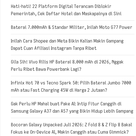
Hati-hati! 22 Platform Digital Terancam Diblokir
Pemerintah, Cek Daftar Hotel dan Maskapainya di Sini
Baterai 7.000mAh & Standar Militer, Inilah Moto G77 Power
Inilah Cara Shopee dan Meta Bikin Kalian Makin Gampang
Dapat Cuan Afiliasi Instagram Tanpa Ribet
Gila Sih! Vivo Rilis HP Baterai 8.000 mAh di 2026, Nggak
Perlu Ribet Bawa Powerbank Lagi?
Infinix Hot 70 vs Tecno Spark 50: Pilih Baterai Jumbo 7000
mAh atau Fast Charging 45W di Harga 2 Jutaan?
Gak Perlu HP Mahal buat Pake AI: Intip Fitur Canggih di
Samsung Galaxy A37 dan A57 yang Bikin Hidup Lebih Gampang
Bocoran Galaxy Unpacked Juli 2026: Z Fold 8 & Z Flip 8 Bakal
Fokus ke On-Device AI, Makin Canggih atau Cuma Gimmick?