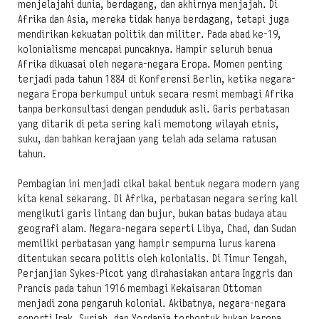
menjelajahi dunia, berdagang, dan akhirnya menjajah. Di
Afrika dan Asia, mereka tidak hanya berdagang, tetapi juga
mendirikan kekuatan politik dan militer. Pada abad ke-19,
kolonialisme mencapai puncaknya. Hampir seluruh benua
Afrika dikuasai oleh negara-negara Eropa. Momen penting
terjadi pada tahun 1884 di Konferensi Berlin, ketika negara-
negara Eropa berkumpul untuk secara resmi membagi Afrika
tanpa berkonsultasi dengan penduduk asli. Garis perbatasan
yang ditarik di peta sering kali memotong wilayah etnis,
suku, dan bahkan kerajaan yang telah ada selama ratusan
tahun.
Pembagian ini menjadi cikal bakal bentuk negara modern yang
kita kenal sekarang. Di Afrika, perbatasan negara sering kali
mengikuti garis lintang dan bujur, bukan batas budaya atau
geografi alam. Negara-negara seperti Libya, Chad, dan Sudan
memiliki perbatasan yang hampir sempurna lurus karena
ditentukan secara politis oleh kolonialis. Di Timur Tengah,
Perjanjian Sykes-Picot yang dirahasiakan antara Inggris dan
Prancis pada tahun 1916 membagi Kekaisaran Ottoman
menjadi zona pengaruh kolonial. Akibatnya, negara-negara
seperti Irak, Suriah, dan Yordania terbentuk bukan karena