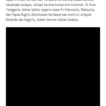
kesamaan budaya, tetapi karena kompromi kolonial. Di Asia
Tenggara, batas-batas negara seperti Indonesia, Malaysia,
dan Papua Nugini ditentukan berdasarkan kontrol wilayah
Belanda dan Inggris, bukan karena ikatan budaya.