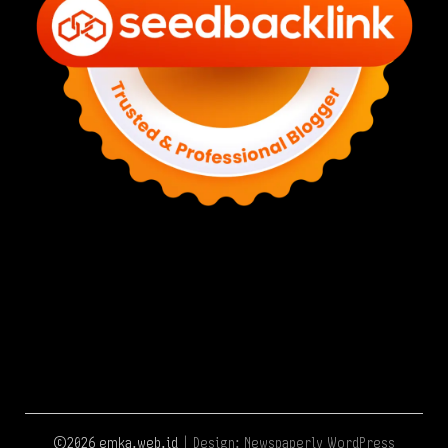
©2026 emka.web.id
| Design:
Newspaperly WordPress