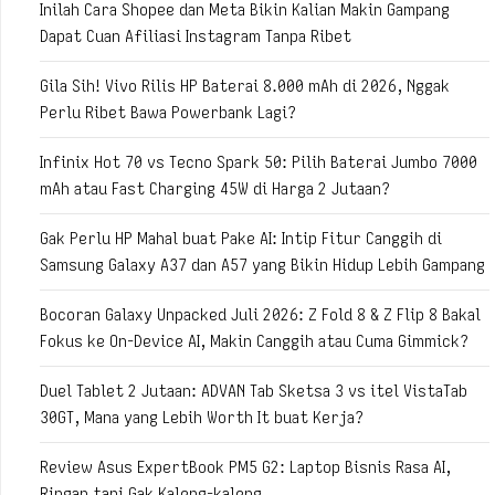
Inilah Cara Shopee dan Meta Bikin Kalian Makin Gampang
Dapat Cuan Afiliasi Instagram Tanpa Ribet
Gila Sih! Vivo Rilis HP Baterai 8.000 mAh di 2026, Nggak
Perlu Ribet Bawa Powerbank Lagi?
Infinix Hot 70 vs Tecno Spark 50: Pilih Baterai Jumbo 7000
mAh atau Fast Charging 45W di Harga 2 Jutaan?
Gak Perlu HP Mahal buat Pake AI: Intip Fitur Canggih di
Samsung Galaxy A37 dan A57 yang Bikin Hidup Lebih Gampang
Bocoran Galaxy Unpacked Juli 2026: Z Fold 8 & Z Flip 8 Bakal
Fokus ke On-Device AI, Makin Canggih atau Cuma Gimmick?
Duel Tablet 2 Jutaan: ADVAN Tab Sketsa 3 vs itel VistaTab
30GT, Mana yang Lebih Worth It buat Kerja?
Review Asus ExpertBook PM5 G2: Laptop Bisnis Rasa AI,
Ringan tapi Gak Kaleng-kaleng