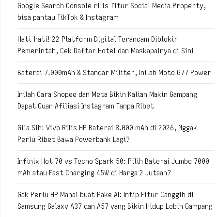
Google Search Console rilis fitur Social Media Property,
bisa pantau TikTok & Instagram
Hati-hati! 22 Platform Digital Terancam Diblokir
Pemerintah, Cek Daftar Hotel dan Maskapainya di Sini
Baterai 7.000mAh & Standar Militer, Inilah Moto G77 Power
Inilah Cara Shopee dan Meta Bikin Kalian Makin Gampang
Dapat Cuan Afiliasi Instagram Tanpa Ribet
Gila Sih! Vivo Rilis HP Baterai 8.000 mAh di 2026, Nggak
Perlu Ribet Bawa Powerbank Lagi?
Infinix Hot 70 vs Tecno Spark 50: Pilih Baterai Jumbo 7000
mAh atau Fast Charging 45W di Harga 2 Jutaan?
Gak Perlu HP Mahal buat Pake AI: Intip Fitur Canggih di
Samsung Galaxy A37 dan A57 yang Bikin Hidup Lebih Gampang