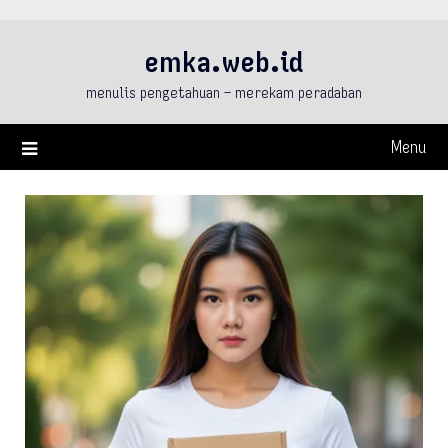
Skip
to
emka.web.id
content
menulis pengetahuan – merekam peradaban
Menu