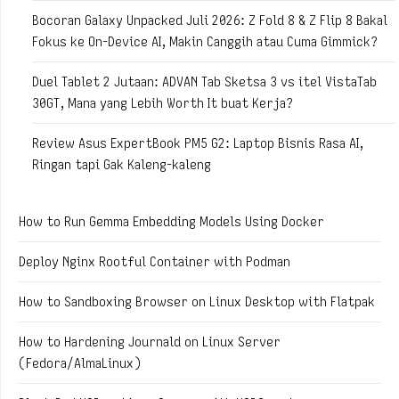
Bocoran Galaxy Unpacked Juli 2026: Z Fold 8 & Z Flip 8 Bakal
Fokus ke On-Device AI, Makin Canggih atau Cuma Gimmick?
Duel Tablet 2 Jutaan: ADVAN Tab Sketsa 3 vs itel VistaTab
30GT, Mana yang Lebih Worth It buat Kerja?
Review Asus ExpertBook PM5 G2: Laptop Bisnis Rasa AI,
Ringan tapi Gak Kaleng-kaleng
How to Run Gemma Embedding Models Using Docker
Deploy Nginx Rootful Container with Podman
How to Sandboxing Browser on Linux Desktop with Flatpak
How to Hardening Journald on Linux Server
(Fedora/AlmaLinux)