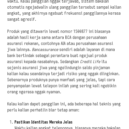
waktu. Kalau panggilan nggak terjawab, sistem bakalan
otomatis ngejadwalin ulang panggilan tersebut sampai kalian
angkat, yang akhirnya ngebuat frekuensi panggilannya kerasa
sangat agresif.
Produk yang ditawarin lewat nomor 1500877 ini biasanya
adalah hasil kerja sama antara BCA dengan perusahaan
asuransi rekanan, contohnya AIA atau perusahaan asuransi
jiwa lainnya.
Bancassurance
sendiri adalah layanan di mana
bank bertindak sebagai perantara buat ngejual produk
asuransi kepada nasabahnya. Sedangkan
Credit Life
itu
sejenis asuransi jiwa yang ngelindungin saldo pinjaman
kalian kalau seandainya terjadi risiko yang nggak diinginkan.
Sebenarnya produknya punya manfaat yang jelas, tapi cara
penyampaian lewat telepon inilah yang sering kali ngebikin
orang ngerasa nggak nyaman.
Kalau kalian dapet panggilan ini, ada beberapa hal teknis yang
perlu kalian perhatiin biar tetap aman:
Pastikan Identitas Mereka Jelas
Waktu kalian angkat teleponnya, biasanya mereka bakalan