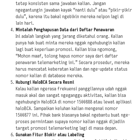
tetep konsisten sama jawaban kalian. Jangan
ngegantungin jawaban kayak “nanti dulu” atau “pikir-pikir
dulu”, karena itu bakal ngebikin mereka nelpon lagi di
lain hari.
Mintalah Penghapusan Data dari Daftar Penawaran
Ini adalah langkah yang jarang diketahui orang. Kalian
punya hak buat minta mereka nggak ngehubungin kalian
lagi buat keperluan promosi. Kalian bisa ngomong,
“Mohon maaf, tolong hapus nomor saya dari daftar
penawaran telemarketing ini.” Secara prosedur, mereka
harus mencatat keberatan kalian dan nge-update status
nomor kalian di database mereka.
Hubungi HaloBCA Secara Resmi
Kalau kalian ngerasa frekuensi panggilannya udah nggak
masuk akal dan sangat ngeganggu aktivitas, kalian bisa
ngehubungin HaloBCA di nomor 1500888 atau lewat aplikasi
haloBCA. Sampaikan keluhan kalian mengenai nomor
1500877 ini. Pihak bank biasanya bakal ngebantu buat nge-
proses permintaan supaya nomor kalian nggak dijadiin
target promosi telemarketing lagi di masa depan.
Gunakan Fitur Blokir atau Labeling