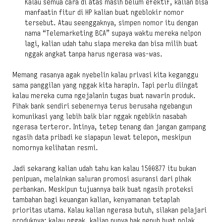
Kalau semua cara di atas masih belum efektif, kalian bisa
manfaatin fitur di HP kalian buat ngeblokir nomor
tersebut. Atau seenggaknya, simpen nomor itu dengan
nama “Telemarketing BCA” supaya waktu mereka nelpon
lagi, kalian udah tahu siapa mereka dan bisa milih buat
nggak angkat tanpa harus ngerasa was-was.
Memang rasanya agak nyebelin kalau privasi kita keganggu
sama panggilan yang nggak kita harapin. Tapi perlu diingat
kalau mereka cuma ngejalanin tugas buat nawarin produk.
Pihak bank sendiri sebenernya terus berusaha ngebangun
komunikasi yang lebih baik biar nggak ngebikin nasabah
ngerasa terteror. Intinya, tetep tenang dan jangan gampang
ngasih data pribadi ke siapapun lewat telepon, meskipun
nomornya kelihatan resmi.
Jadi sekarang kalian udah tahu kan kalau 1500877 itu bukan
penipuan, melainkan saluran promosi asuransi dari pihak
perbankan. Meskipun tujuannya baik buat ngasih proteksi
tambahan bagi keuangan kalian, kenyamanan tetaplah
prioritas utama. Kalau kalian ngerasa butuh, silakan pelajari
produknya; kalau nggak, kalian punya hak penuh buat nolak