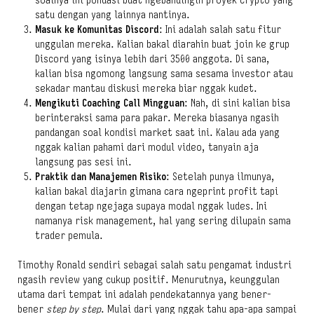
soalnya ini pondasi buat ngebandingin proyek crypto yang
satu dengan yang lainnya nantinya.
Masuk ke Komunitas Discord
: Ini adalah salah satu fitur
unggulan mereka. Kalian bakal diarahin buat join ke grup
Discord yang isinya lebih dari 3500 anggota. Di sana,
kalian bisa ngomong langsung sama sesama investor atau
sekadar mantau diskusi mereka biar nggak kudet.
Mengikuti Coaching Call Mingguan
: Nah, di sini kalian bisa
berinteraksi sama para pakar. Mereka biasanya ngasih
pandangan soal kondisi market saat ini. Kalau ada yang
nggak kalian pahami dari modul video, tanyain aja
langsung pas sesi ini.
Praktik dan Manajemen Risiko
: Setelah punya ilmunya,
kalian bakal diajarin gimana cara ngeprint profit tapi
dengan tetap ngejaga supaya modal nggak ludes. Ini
namanya risk management, hal yang sering dilupain sama
trader pemula.
Timothy Ronald sendiri sebagai salah satu pengamat industri
ngasih review yang cukup positif. Menurutnya, keunggulan
utama dari tempat ini adalah pendekatannya yang bener-
bener
step by step
. Mulai dari yang nggak tahu apa-apa sampai