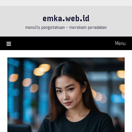
Skip
to
emka.web.id
content
menulis pengetahuan – merekam peradaban
Menu