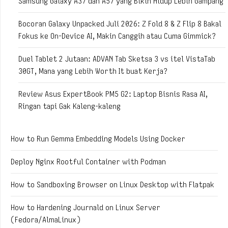
Samsung Galaxy A37 dan A57 yang Bikin Hidup Lebih Gampang
Bocoran Galaxy Unpacked Juli 2026: Z Fold 8 & Z Flip 8 Bakal
Fokus ke On-Device AI, Makin Canggih atau Cuma Gimmick?
Duel Tablet 2 Jutaan: ADVAN Tab Sketsa 3 vs itel VistaTab
30GT, Mana yang Lebih Worth It buat Kerja?
Review Asus ExpertBook PM5 G2: Laptop Bisnis Rasa AI,
Ringan tapi Gak Kaleng-kaleng
How to Run Gemma Embedding Models Using Docker
Deploy Nginx Rootful Container with Podman
How to Sandboxing Browser on Linux Desktop with Flatpak
How to Hardening Journald on Linux Server
(Fedora/AlmaLinux)