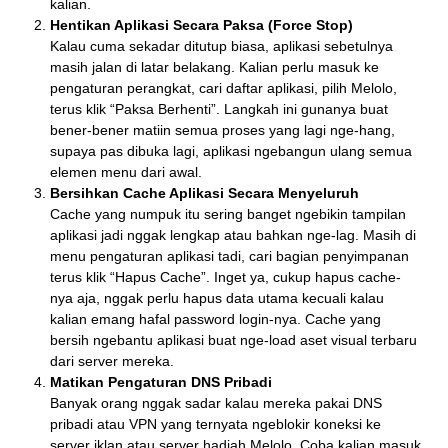
kalian.
Hentikan Aplikasi Secara Paksa (Force Stop)
Kalau cuma sekadar ditutup biasa, aplikasi sebetulnya
masih jalan di latar belakang. Kalian perlu masuk ke
pengaturan perangkat, cari daftar aplikasi, pilih Melolo,
terus klik “Paksa Berhenti”. Langkah ini gunanya buat
bener-bener matiin semua proses yang lagi nge-hang,
supaya pas dibuka lagi, aplikasi ngebangun ulang semua
elemen menu dari awal.
Bersihkan Cache Aplikasi Secara Menyeluruh
Cache yang numpuk itu sering banget ngebikin tampilan
aplikasi jadi nggak lengkap atau bahkan nge-lag. Masih di
menu pengaturan aplikasi tadi, cari bagian penyimpanan
terus klik “Hapus Cache”. Inget ya, cukup hapus cache-
nya aja, nggak perlu hapus data utama kecuali kalau
kalian emang hafal password login-nya. Cache yang
bersih ngebantu aplikasi buat nge-load aset visual terbaru
dari server mereka.
Matikan Pengaturan DNS Pribadi
Banyak orang nggak sadar kalau mereka pakai DNS
pribadi atau VPN yang ternyata ngeblokir koneksi ke
server iklan atau server hadiah Melolo. Coba kalian masuk