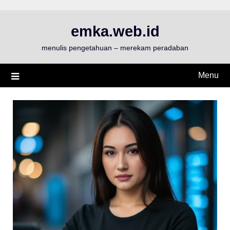
Skip
to
emka.web.id
content
menulis pengetahuan – merekam peradaban
Menu