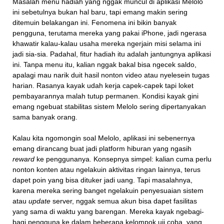
Masalah menu hadiah yang nggak muncul di aplikasi Melolo
ini sebetulnya bukan hal baru, tapi emang makin sering
ditemuin belakangan ini. Fenomena ini bikin banyak
pengguna, terutama mereka yang pakai iPhone, jadi ngerasa
khawatir kalau-kalau usaha mereka ngerjain misi selama ini
jadi sia-sia. Padahal, fitur hadiah itu adalah jantungnya aplikasi
ini. Tanpa menu itu, kalian nggak bakal bisa ngecek saldo,
apalagi mau narik duit hasil nonton video atau nyelesein tugas
harian. Rasanya kayak udah kerja capek-capek tapi loket
pembayarannya malah tutup permanen. Kondisi kayak gini
emang ngebuat stabilitas sistem Melolo sering dipertanyakan
sama banyak orang.
Kalau kita ngomongin soal Melolo, aplikasi ini sebenernya
emang dirancang buat jadi platform hiburan yang ngasih
reward
ke penggunanya. Konsepnya simpel: kalian cuma perlu
nonton konten atau ngelakuin aktivitas ringan lainnya, terus
dapet poin yang bisa dituker jadi uang. Tapi masalahnya,
karena mereka sering banget ngelakuin penyesuaian sistem
atau
update
server, nggak semua akun bisa dapet fasilitas
yang sama di waktu yang barengan. Mereka kayak ngebagi-
bagi pengguna ke dalam beberapa kelompok uji coba, yang