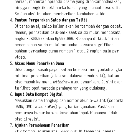
harian, memutar episode drama yang direkomendasikan,
hingga mengklik peti harta karun yang muncul sesekali.
Setiap aksi ini akan memberikan tambahan saldo.
Pantau Pergerakan Saldo dengan Teliti
Di tahap awal, saldo kalian akan bertambah dengan cepat.
Namun, perhatikan baik-baik saat saldo mulai mendekati
angka Rp800.000 atau Rp900.000. Biasanya di titik inilah
penambahan saldo mulai melambat secara signifikan,
bahkan terkadang cuma nambah 1 atau 2 rupiah saja per
video.
Akses Menu Penarikan Dana
Jika dengan susah payah kalian berhasil menyentuh angka
minimal penarikan (atau setidaknya mendekati), kalian
bisa masuk ke menu
withdraw
atau penarikan. Di sini akan
terlihat opsi metode pembayaran yang didukung.
Input Data Dompet Digital
Masukkan nama lengkap dan nomor akun e-wallet (seperti
DANA, OVO, atau GoPay) yang kalian gunakan. Pastikan
nomornya benar karena kesalahan input biasanya tidak
bisa direvisi.
Ajukan Permohonan Penarikan
Klik tombol ajukan atau
cash out
. Di tahap ini, jangan