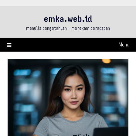
Skip
to
emka.web.id
content
menulis pengetahuan – merekam peradaban
Menu