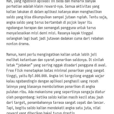
Nah, yang ngebikin aplikasi ini beda dan menarik banyak
perhatian adalah klaim reward-nya. Semua aktivitas yang
kalian lakukan di dalam aplikasi katanya akan menghasilkan
saldo yang bisa dikumpulkan sampai jutaan rupiah. Tentu saja,
angka saldo yang terus bertambah di pojok layar itu
ngebangun harapan dan semangat pengguna untuk terus
menyelesaikan misi demi misi. Rasanya kayak tinggal
selangkah lagi buat jadi jutawan dadakan cuma dari rebahan
nonton drama.
Namun, kami perlu mengingatkan kalian untuk lebih jeli
melihat ketentuan dan syarat penarikan saldonya. Di sinilah
letak “jebakan” yang sering nggak disadari pengguna di awal.
Free Flick menetapkan batas minimal penarikan yang sangat
tinggi, yaitu Rp1.000.000. Angka ini tergolong enggak wajar
kalau ngebandingin dengan aplikasi penghasil uang receh
lainnya yang biasanya membolehkan penarikan di angka
puluhan ribu. Ada mekanisme yang sepertinya sengaja diatur
oleh pengembang: ketika saldo kalian masih kecil atau jauh
dari target, penambahannya terasa sangat cepat dan lancar.
Tapi, begitu saldo kalian mendekati angka satu juta, nilai
reward yang diberikan bakal turun drastis.