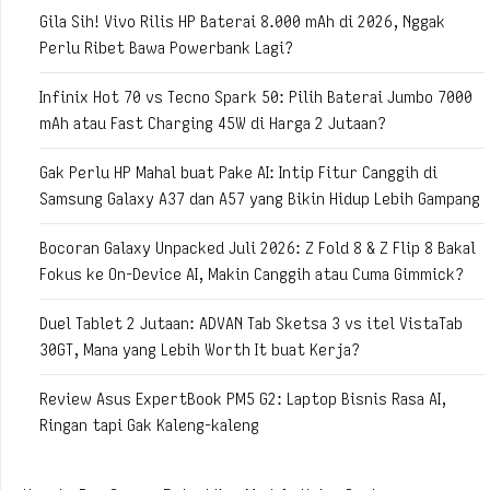
Gila Sih! Vivo Rilis HP Baterai 8.000 mAh di 2026, Nggak
Perlu Ribet Bawa Powerbank Lagi?
Infinix Hot 70 vs Tecno Spark 50: Pilih Baterai Jumbo 7000
mAh atau Fast Charging 45W di Harga 2 Jutaan?
Gak Perlu HP Mahal buat Pake AI: Intip Fitur Canggih di
Samsung Galaxy A37 dan A57 yang Bikin Hidup Lebih Gampang
Bocoran Galaxy Unpacked Juli 2026: Z Fold 8 & Z Flip 8 Bakal
Fokus ke On-Device AI, Makin Canggih atau Cuma Gimmick?
Duel Tablet 2 Jutaan: ADVAN Tab Sketsa 3 vs itel VistaTab
30GT, Mana yang Lebih Worth It buat Kerja?
Review Asus ExpertBook PM5 G2: Laptop Bisnis Rasa AI,
Ringan tapi Gak Kaleng-kaleng