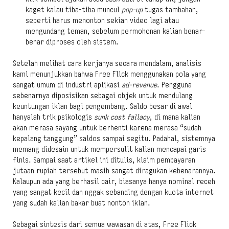
kaget kalau tiba-tiba muncul
pop-up
tugas tambahan,
seperti harus menonton sekian video lagi atau
mengundang teman, sebelum permohonan kalian benar-
benar diproses oleh sistem.
Setelah melihat cara kerjanya secara mendalam, analisis
kami menunjukkan bahwa Free Flick menggunakan pola yang
sangat umum di industri aplikasi
ad-revenue
. Pengguna
sebenarnya diposisikan sebagai objek untuk mendulang
keuntungan iklan bagi pengembang. Saldo besar di awal
hanyalah trik psikologis
sunk cost fallacy
, di mana kalian
akan merasa sayang untuk berhenti karena merasa “sudah
kepalang tanggung” saldos sampai segitu. Padahal, sistemnya
memang didesain untuk mempersulit kalian mencapai garis
finis. Sampai saat artikel ini ditulis, klaim pembayaran
jutaan rupiah tersebut masih sangat diragukan kebenarannya.
Kalaupun ada yang berhasil cair, biasanya hanya nominal receh
yang sangat kecil dan nggak sebanding dengan kuota internet
yang sudah kalian bakar buat nonton iklan.
Sebagai sintesis dari semua wawasan di atas, Free Flick