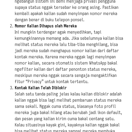
ngebangun sistem ini demi menjaga privasi pengguna
supaya status nggak tersebar ke orang asing. Pastikan
kembali apakah kalian sudah menyimpan nomor mereka
dengan benar di buku telepon ponsel.
Nomor Kalian Dihapus oleh Mereka
Ini mungkin terdengar agak menyedihkan, tapi
kemungkinannya memang ada. Jika sebelumnya kalian bisa
melihat status mereka lalu tiba-tiba menghilang, bisa
jadi mereka sudah menghapus nomor kalian dari daftar
kontak mereka. Karena mereka nggak lagi menyimpan
nomor kalian, secara otomatis sistem WhatsApp bakal
ngefilter kalian dari daftar penonton status mereka,
meskipun mereka nggak secara sengaja mengaktifkan
fitur “Privacy” untuk kontak tertentu.
Kontak Kalian Telah Diblokir
Salah satu tanda paling jelas kalau kalian diblokir adalah
kalian nggak bisa lagi melihat pembaruan status mereka
sama sekali. Nggak cuma status, biasanya foto profil
mereka juga bakal hilang atau berubah jadi ikon default,
dan pesan yang kalian kirim cuma bakal centang satu.
Kalau situasinya kayak gini, kayaknya kalian nggak bakal
bisa melihat status mereka sampai mereka membuka