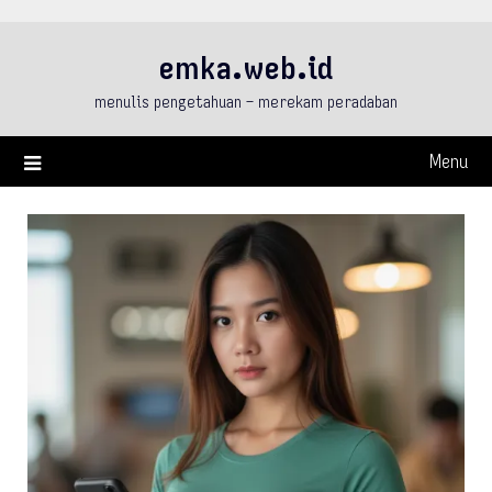
Skip
to
emka.web.id
content
menulis pengetahuan – merekam peradaban
Menu