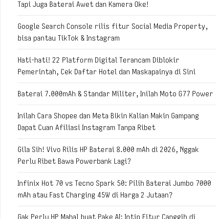
Tapi Juga Baterai Awet dan Kamera Oke!
Google Search Console rilis fitur Social Media Property,
bisa pantau TikTok & Instagram
Hati-hati! 22 Platform Digital Terancam Diblokir
Pemerintah, Cek Daftar Hotel dan Maskapainya di Sini
Baterai 7.000mAh & Standar Militer, Inilah Moto G77 Power
Inilah Cara Shopee dan Meta Bikin Kalian Makin Gampang
Dapat Cuan Afiliasi Instagram Tanpa Ribet
Gila Sih! Vivo Rilis HP Baterai 8.000 mAh di 2026, Nggak
Perlu Ribet Bawa Powerbank Lagi?
Infinix Hot 70 vs Tecno Spark 50: Pilih Baterai Jumbo 7000
mAh atau Fast Charging 45W di Harga 2 Jutaan?
Gak Perlu HP Mahal buat Pake AI: Intip Fitur Canggih di