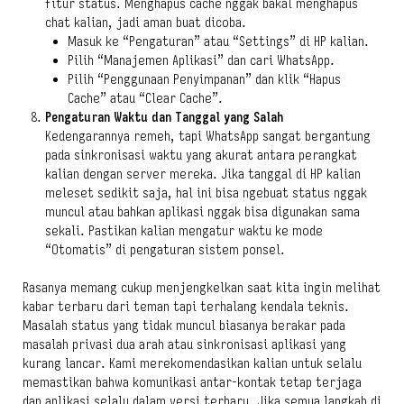
fitur status. Menghapus cache nggak bakal menghapus
chat kalian, jadi aman buat dicoba.
Masuk ke “Pengaturan” atau “Settings” di HP kalian.
Pilih “Manajemen Aplikasi” dan cari WhatsApp.
Pilih “Penggunaan Penyimpanan” dan klik “Hapus
Cache” atau “Clear Cache”.
Pengaturan Waktu dan Tanggal yang Salah
Kedengarannya remeh, tapi WhatsApp sangat bergantung
pada sinkronisasi waktu yang akurat antara perangkat
kalian dengan server mereka. Jika tanggal di HP kalian
meleset sedikit saja, hal ini bisa ngebuat status nggak
muncul atau bahkan aplikasi nggak bisa digunakan sama
sekali. Pastikan kalian mengatur waktu ke mode
“Otomatis” di pengaturan sistem ponsel.
Rasanya memang cukup menjengkelkan saat kita ingin melihat
kabar terbaru dari teman tapi terhalang kendala teknis.
Masalah status yang tidak muncul biasanya berakar pada
masalah privasi dua arah atau sinkronisasi aplikasi yang
kurang lancar. Kami merekomendasikan kalian untuk selalu
memastikan bahwa komunikasi antar-kontak tetap terjaga
dan aplikasi selalu dalam versi terbaru. Jika semua langkah di