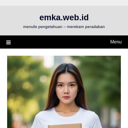
Skip
to
emka.web.id
content
menulis pengetahuan – merekam peradaban
Menu