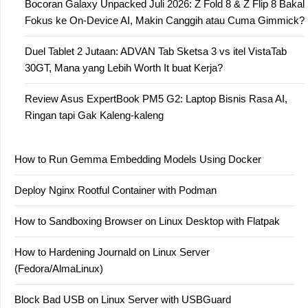
Bocoran Galaxy Unpacked Juli 2026: Z Fold 8 & Z Flip 8 Bakal
Fokus ke On-Device AI, Makin Canggih atau Cuma Gimmick?
Duel Tablet 2 Jutaan: ADVAN Tab Sketsa 3 vs itel VistaTab
30GT, Mana yang Lebih Worth It buat Kerja?
Review Asus ExpertBook PM5 G2: Laptop Bisnis Rasa AI,
Ringan tapi Gak Kaleng-kaleng
How to Run Gemma Embedding Models Using Docker
Deploy Nginx Rootful Container with Podman
How to Sandboxing Browser on Linux Desktop with Flatpak
How to Hardening Journald on Linux Server
(Fedora/AlmaLinux)
Block Bad USB on Linux Server with USBGuard