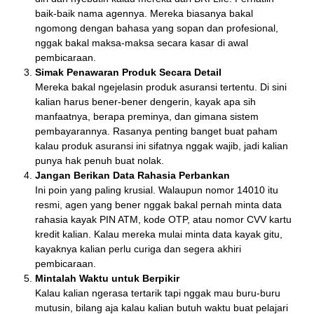
baik-baik nama agennya. Mereka biasanya bakal
ngomong dengan bahasa yang sopan dan profesional,
nggak bakal maksa-maksa secara kasar di awal
pembicaraan.
Simak Penawaran Produk Secara Detail
Mereka bakal ngejelasin produk asuransi tertentu. Di sini
kalian harus bener-bener dengerin, kayak apa sih
manfaatnya, berapa preminya, dan gimana sistem
pembayarannya. Rasanya penting banget buat paham
kalau produk asuransi ini sifatnya nggak wajib, jadi kalian
punya hak penuh buat nolak.
Jangan Berikan Data Rahasia Perbankan
Ini poin yang paling krusial. Walaupun nomor 14010 itu
resmi, agen yang bener nggak bakal pernah minta data
rahasia kayak PIN ATM, kode OTP, atau nomor CVV kartu
kredit kalian. Kalau mereka mulai minta data kayak gitu,
kayaknya kalian perlu curiga dan segera akhiri
pembicaraan.
Mintalah Waktu untuk Berpikir
Kalau kalian ngerasa tertarik tapi nggak mau buru-buru
mutusin, bilang aja kalau kalian butuh waktu buat pelajari