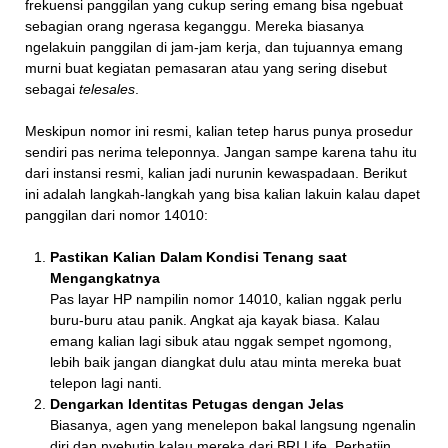
frekuensi panggilan yang cukup sering emang bisa ngebuat
sebagian orang ngerasa keganggu. Mereka biasanya
ngelakuin panggilan di jam-jam kerja, dan tujuannya emang
murni buat kegiatan pemasaran atau yang sering disebut
sebagai
telesales
.
Meskipun nomor ini resmi, kalian tetep harus punya prosedur
sendiri pas nerima teleponnya. Jangan sampe karena tahu itu
dari instansi resmi, kalian jadi nurunin kewaspadaan. Berikut
ini adalah langkah-langkah yang bisa kalian lakuin kalau dapet
panggilan dari nomor 14010:
Pastikan Kalian Dalam Kondisi Tenang saat
Mengangkatnya
Pas layar HP nampilin nomor 14010, kalian nggak perlu
buru-buru atau panik. Angkat aja kayak biasa. Kalau
emang kalian lagi sibuk atau nggak sempet ngomong,
lebih baik jangan diangkat dulu atau minta mereka buat
telepon lagi nanti.
Dengarkan Identitas Petugas dengan Jelas
Biasanya, agen yang menelepon bakal langsung ngenalin
diri dan nyebutin kalau mereka dari BRI Life. Perhatiin