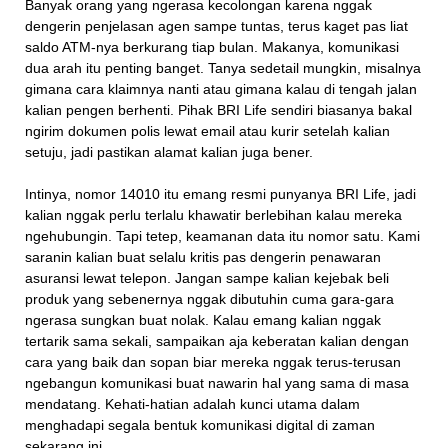
Banyak orang yang ngerasa kecolongan karena nggak
dengerin penjelasan agen sampe tuntas, terus kaget pas liat
saldo ATM-nya berkurang tiap bulan. Makanya, komunikasi
dua arah itu penting banget. Tanya sedetail mungkin, misalnya
gimana cara klaimnya nanti atau gimana kalau di tengah jalan
kalian pengen berhenti. Pihak BRI Life sendiri biasanya bakal
ngirim dokumen polis lewat email atau kurir setelah kalian
setuju, jadi pastikan alamat kalian juga bener.
Intinya, nomor 14010 itu emang resmi punyanya BRI Life, jadi
kalian nggak perlu terlalu khawatir berlebihan kalau mereka
ngehubungin. Tapi tetep, keamanan data itu nomor satu. Kami
saranin kalian buat selalu kritis pas dengerin penawaran
asuransi lewat telepon. Jangan sampe kalian kejebak beli
produk yang sebenernya nggak dibutuhin cuma gara-gara
ngerasa sungkan buat nolak. Kalau emang kalian nggak
tertarik sama sekali, sampaikan aja keberatan kalian dengan
cara yang baik dan sopan biar mereka nggak terus-terusan
ngebangun komunikasi buat nawarin hal yang sama di masa
mendatang. Kehati-hatian adalah kunci utama dalam
menghadapi segala bentuk komunikasi digital di zaman
sekarang ini.