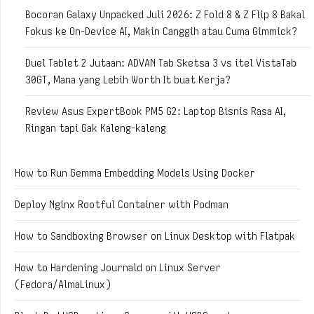
Bocoran Galaxy Unpacked Juli 2026: Z Fold 8 & Z Flip 8 Bakal
Fokus ke On-Device AI, Makin Canggih atau Cuma Gimmick?
Duel Tablet 2 Jutaan: ADVAN Tab Sketsa 3 vs itel VistaTab
30GT, Mana yang Lebih Worth It buat Kerja?
Review Asus ExpertBook PM5 G2: Laptop Bisnis Rasa AI,
Ringan tapi Gak Kaleng-kaleng
How to Run Gemma Embedding Models Using Docker
Deploy Nginx Rootful Container with Podman
How to Sandboxing Browser on Linux Desktop with Flatpak
How to Hardening Journald on Linux Server
(Fedora/AlmaLinux)