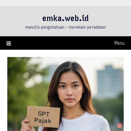
Skip
to
emka.web.id
content
menulis pengetahuan – merekam peradaban
Menu