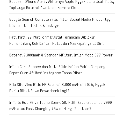
Bocoran iPhone Air 2: Akhirnya Apple Nggak Cuma Jual Tipis,
Tapi Juga Baterai Awet dan Kamera Oke!
Google Search Console rilis fitur Social Media Property,
bisa pantau TikTok & Instagram
Hati-hati! 22 Platform Digital Terancam Diblokir
Pemerintah, Cek Daftar Hotel dan Maskapainya di Sini
Baterai 7.000mAh & Standar Militer, Inilah Moto G77 Power
Inilah Cara Shopee dan Meta Bikin Kalian Makin Gampang
Dapat Cuan Afiliasi Instagram Tanpa Ribet
Gila Sih! Vivo Rilis HP Baterai 8.000 mAh di 2026, Nggak
Perlu Ribet Bawa Powerbank Lagi?
Infinix Hot 70 vs Tecno Spark 50: Pilih Baterai Jumbo 7000
mAh atau Fast Charging 45W di Harga 2 Jutaan?