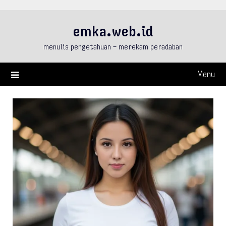
Skip
to
emka.web.id
content
menulis pengetahuan – merekam peradaban
Menu