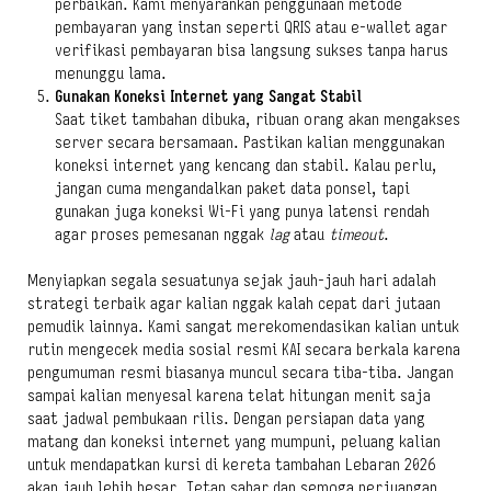
perbaikan. Kami menyarankan penggunaan metode
pembayaran yang instan seperti QRIS atau e-wallet agar
verifikasi pembayaran bisa langsung sukses tanpa harus
menunggu lama.
Gunakan Koneksi Internet yang Sangat Stabil
Saat tiket tambahan dibuka, ribuan orang akan mengakses
server secara bersamaan. Pastikan kalian menggunakan
koneksi internet yang kencang dan stabil. Kalau perlu,
jangan cuma mengandalkan paket data ponsel, tapi
gunakan juga koneksi Wi-Fi yang punya latensi rendah
agar proses pemesanan nggak
lag
atau
timeout
.
Menyiapkan segala sesuatunya sejak jauh-jauh hari adalah
strategi terbaik agar kalian nggak kalah cepat dari jutaan
pemudik lainnya. Kami sangat merekomendasikan kalian untuk
rutin mengecek media sosial resmi KAI secara berkala karena
pengumuman resmi biasanya muncul secara tiba-tiba. Jangan
sampai kalian menyesal karena telat hitungan menit saja
saat jadwal pembukaan rilis. Dengan persiapan data yang
matang dan koneksi internet yang mumpuni, peluang kalian
untuk mendapatkan kursi di kereta tambahan Lebaran 2026
akan jauh lebih besar. Tetap sabar dan semoga perjuangan