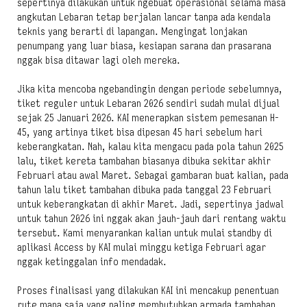
sepertinya dilakukan untuk ngebuat operasional selama masa
angkutan Lebaran tetap berjalan lancar tanpa ada kendala
teknis yang berarti di lapangan. Mengingat lonjakan
penumpang yang luar biasa, kesiapan sarana dan prasarana
nggak bisa ditawar lagi oleh mereka.
Jika kita mencoba ngebandingin dengan periode sebelumnya,
tiket reguler untuk Lebaran 2026 sendiri sudah mulai dijual
sejak 25 Januari 2026. KAI menerapkan sistem pemesanan H-
45, yang artinya tiket bisa dipesan 45 hari sebelum hari
keberangkatan. Nah, kalau kita mengacu pada pola tahun 2025
lalu, tiket kereta tambahan biasanya dibuka sekitar akhir
Februari atau awal Maret. Sebagai gambaran buat kalian, pada
tahun lalu tiket tambahan dibuka pada tanggal 23 Februari
untuk keberangkatan di akhir Maret. Jadi, sepertinya jadwal
untuk tahun 2026 ini nggak akan jauh-jauh dari rentang waktu
tersebut. Kami menyarankan kalian untuk mulai standby di
aplikasi Access by KAI mulai minggu ketiga Februari agar
nggak ketinggalan info mendadak.
Proses finalisasi yang dilakukan KAI ini mencakup penentuan
rute mana saja yang paling membutuhkan armada tambahan.