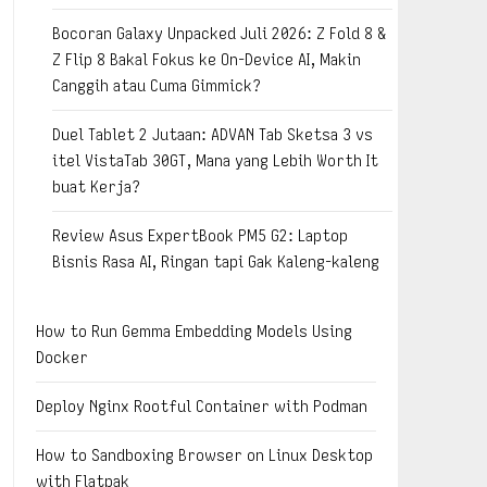
Bocoran Galaxy Unpacked Juli 2026: Z Fold 8 &
Z Flip 8 Bakal Fokus ke On-Device AI, Makin
Canggih atau Cuma Gimmick?
Duel Tablet 2 Jutaan: ADVAN Tab Sketsa 3 vs
itel VistaTab 30GT, Mana yang Lebih Worth It
buat Kerja?
Review Asus ExpertBook PM5 G2: Laptop
Bisnis Rasa AI, Ringan tapi Gak Kaleng-kaleng
How to Run Gemma Embedding Models Using
Docker
Deploy Nginx Rootful Container with Podman
How to Sandboxing Browser on Linux Desktop
with Flatpak