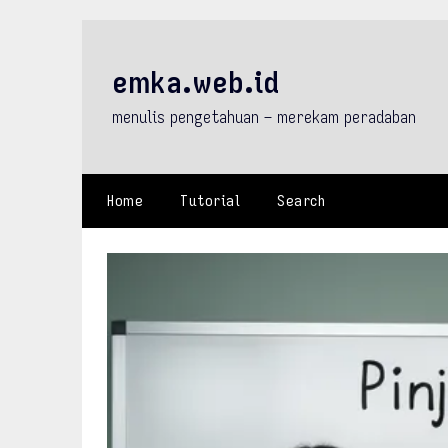
Skip
to
content
emka.web.id
menulis pengetahuan – merekam peradaban
Home
Tutorial
Search