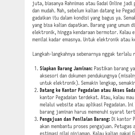
juta, biasanya Rahnimas atau Gadai Online jadi 
dan mudah. Nah, sebelum kalian datang ke Pegad
gadaikan itu dalam kondisi yang bagus ya. Sema
yang bisa kalian dapatkan. Barang yang umum di
elektronik, hingga kendaraan bermotor. Kalau 
menilai kadar emasnya. Untuk elektronik atau k
Langkah-langkahnya sebenarnya nggak terlalu rum
Siapkan Barang Jaminan:
Pastikan barang ya
aksesori dan dokumen pendukungnya (misaln
untuk elektronik). Semakin lengkap, semaki
Datang ke Kantor Pegadaian atau Akses Gada
kantor Pegadaian terdekat. Atau, kalau mau l
melalui website atau aplikasi Pegadaian. Ini 
barang jaminan harus memenuhi syarat tert
Pengajuan dan Penilaian Barang:
Di kantor P
akan membantu proses pengajuan. Petugas a
estimasi nilai pinjaman. Kalau kalian pakai 