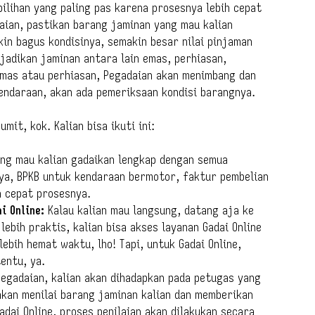
pilihan yang paling pas karena prosesnya lebih cepat
aian, pastikan barang jaminan yang mau kalian
kin bagus kondisinya, semakin besar nilai pinjaman
jadikan jaminan antara lain emas, perhiasan,
emas atau perhiasan, Pegadaian akan menimbang dan
endaraan, akan ada pemeriksaan kondisi barangnya.
it, kok. Kalian bisa ikuti ini:
ng mau kalian gadaikan lengkap dengan semua
ya, BPKB untuk kendaraan bermotor, faktur pembelian
n cepat prosesnya.
i Online:
Kalau kalian mau langsung, datang aja ke
ebih praktis, kalian bisa akses layanan Gadai Online
lebih hemat waktu, lho! Tapi, untuk Gadai Online,
entu, ya.
egadaian, kalian akan dihadapkan pada petugas yang
kan menilai barang jaminan kalian dan memberikan
Gadai Online, proses penilaian akan dilakukan secara