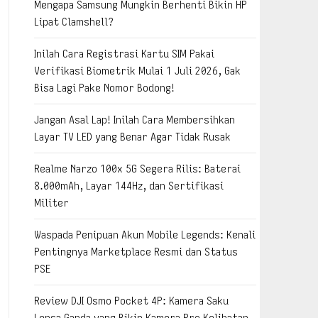
Mengapa Samsung Mungkin Berhenti Bikin HP
Lipat Clamshell?
Inilah Cara Registrasi Kartu SIM Pakai
Verifikasi Biometrik Mulai 1 Juli 2026, Gak
Bisa Lagi Pake Nomor Bodong!
Jangan Asal Lap! Inilah Cara Membersihkan
Layar TV LED yang Benar Agar Tidak Rusak
Realme Narzo 100x 5G Segera Rilis: Baterai
8.000mAh, Layar 144Hz, dan Sertifikasi
Militer
Waspada Penipuan Akun Mobile Legends: Kenali
Pentingnya Marketplace Resmi dan Status
PSE
Review DJI Osmo Pocket 4P: Kamera Saku
Lensa Ganda yang Bikin Kamera Pro Kelihatan