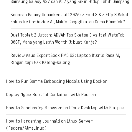
Samsung Galaxy A37 dan A57 yang Bikin Hidup Lebih Gampang
Bocoran Galaxy Unpacked Juli 2026: Z Fold 8 & Z Flip 8 Bakal
Fokus ke On-Device AI, Makin Canggih atau Cuma Gimmick?
Duel Tablet 2 Jutaan: ADVAN Tab Sketsa 3 vs itel VistaTab
30GT, Mana yang Lebih Worth It buat Kerja?
Review Asus ExpertBook PM5 G2: Laptop Bisnis Rasa AI,
Ringan tapi Gak Kaleng-kaleng
How to Run Gemma Embedding Models Using Docker
Deploy Nginx Rootful Container with Podman
How to Sandboxing Browser on Linux Desktop with Flatpak
How to Hardening Journald on Linux Server
(Fedora/AlmaLinux)