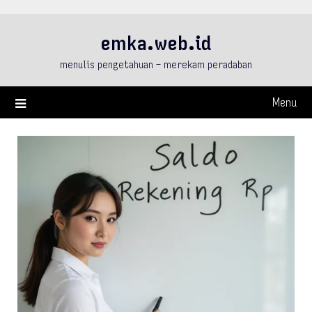
Skip
to
emka.web.id
content
menulis pengetahuan – merekam peradaban
Menu