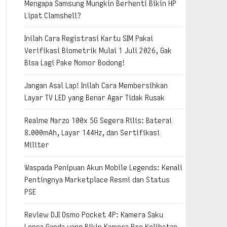
Mengapa Samsung Mungkin Berhenti Bikin HP
Lipat Clamshell?
Inilah Cara Registrasi Kartu SIM Pakai
Verifikasi Biometrik Mulai 1 Juli 2026, Gak
Bisa Lagi Pake Nomor Bodong!
Jangan Asal Lap! Inilah Cara Membersihkan
Layar TV LED yang Benar Agar Tidak Rusak
Realme Narzo 100x 5G Segera Rilis: Baterai
8.000mAh, Layar 144Hz, dan Sertifikasi
Militer
Waspada Penipuan Akun Mobile Legends: Kenali
Pentingnya Marketplace Resmi dan Status
PSE
Review DJI Osmo Pocket 4P: Kamera Saku
Lensa Ganda yang Bikin Kamera Pro Kelihatan