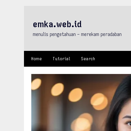
Skip
to
content
emka.web.id
menulis pengetahuan – merekam peradaban
Home
Tutorial
Search