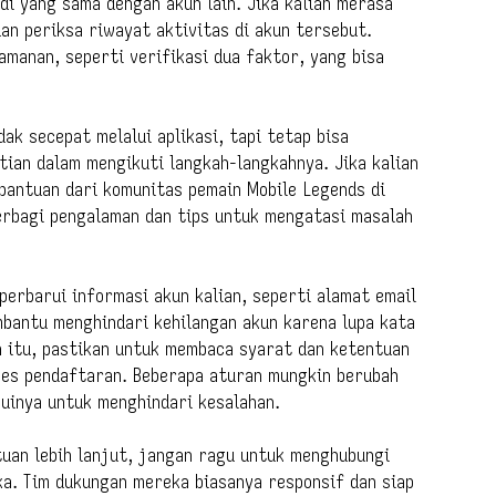
di yang sama dengan akun lain. Jika kalian merasa
dan periksa riwayat aktivitas di akun tersebut.
manan, seperti verifikasi dua faktor, yang bisa
k secepat melalui aplikasi, tapi tetap bisa
itian dalam mengikuti langkah-langkahnya. Jika kalian
bantuan dari komunitas pemain Mobile Legends di
erbagi pengalaman dan tips untuk mengatasi masalah
erbarui informasi akun kalian, seperti alamat email
embantu menghindari kehilangan akun karena lupa kata
in itu, pastikan untuk membaca syarat dan ketentuan
es pendaftaran. Beberapa aturan mungkin berubah
huinya untuk menghindari kesalahan.
tuan lebih lanjut, jangan ragu untuk menghubungi
a. Tim dukungan mereka biasanya responsif dan siap