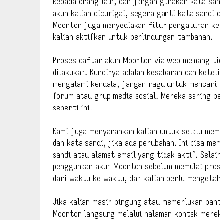
kepada orang lain, dan jangan gunakan kata san
akun kalian dicurigai, segera ganti kata sandi 
Moonton juga menyediakan fitur pengaturan kea
kalian aktifkan untuk perlindungan tambahan.
Proses daftar akun Moonton via web memang tida
dilakukan. Kuncinya adalah kesabaran dan ketel
mengalami kendala, jangan ragu untuk mencari 
forum atau grup media sosial. Mereka sering b
seperti ini.
Kami juga menyarankan kalian untuk selalu memp
dan kata sandi, jika ada perubahan. Ini bisa m
sandi atau alamat email yang tidak aktif. Sela
penggunaan akun Moonton sebelum memulai pros
dari waktu ke waktu, dan kalian perlu mengeta
Jika kalian masih bingung atau memerlukan ban
Moonton langsung melalui halaman kontak merek