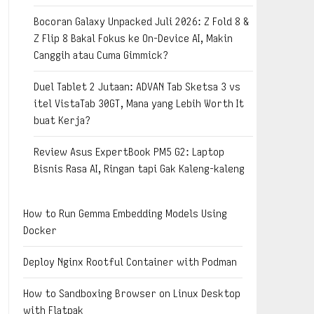
Bocoran Galaxy Unpacked Juli 2026: Z Fold 8 &
Z Flip 8 Bakal Fokus ke On-Device AI, Makin
Canggih atau Cuma Gimmick?
Duel Tablet 2 Jutaan: ADVAN Tab Sketsa 3 vs
itel VistaTab 30GT, Mana yang Lebih Worth It
buat Kerja?
Review Asus ExpertBook PM5 G2: Laptop
Bisnis Rasa AI, Ringan tapi Gak Kaleng-kaleng
How to Run Gemma Embedding Models Using
Docker
Deploy Nginx Rootful Container with Podman
How to Sandboxing Browser on Linux Desktop
with Flatpak