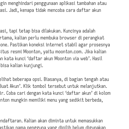
ngin menghindari penggunaan aplikasi tambahan atau
asi. Jadi, kenapa tidak mencoba cara daftar akun
asi, tapi tetap bisa dilakukan. Kuncinya adalah
rtama, kalian perlu membuka browser di perangkat
hone. Pastikan koneksi internet stabil agar prosesnya
situs resmi Moonton, yaitu moonton.com. Jika kalian
n kata kunci ‘daftar akun Moonton via web’. Hasil
bisa kalian kunjungi.
elihat beberapa opsi. Biasanya, di bagian tengah atau
Buat Akun’. Klik tombol tersebut untuk melanjutkan.
r. Coba cari dengan kata kunci ‘daftar akun’ di kolom
nton mungkin memiliki menu yang sedikit berbeda,
endaftaran. Kalian akan diminta untuk memasukkan
astikan nama pengguna yang dipilih belum digunakan