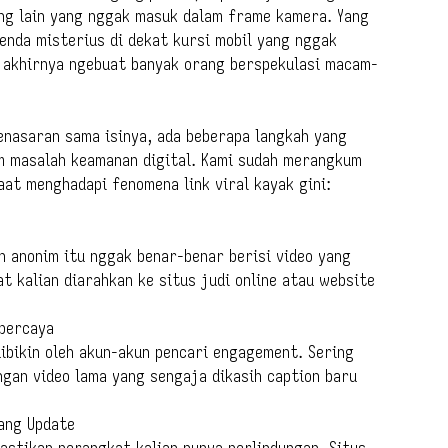
ng lain yang nggak masuk dalam frame kamera. Yang
benda misterius di dekat kursi mobil yang nggak
g akhirnya ngebuat banyak orang berspekulasi macam-
penasaran sama isinya, ada beberapa langkah yang
m masalah keamanan digital. Kami sudah merangkum
aat menghadapi fenomena link viral kayak gini:
n anonim itu nggak benar-benar berisi video yang
at kalian diarahkan ke situs judi online atau website
rpercaya
ibikin oleh akun-akun pencari engagement. Sering
ongan video lama yang sengaja dikasih caption baru
ang Update
pastikan perangkat kalian punya perlindungan. Situs-