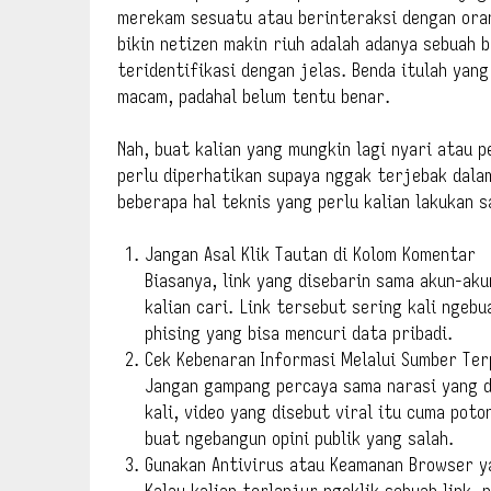
merekam sesuatu atau berinteraksi dengan ora
bikin netizen makin riuh adalah adanya sebuah 
teridentifikasi dengan jelas. Benda itulah yan
macam, padahal belum tentu benar.
Nah, buat kalian yang mungkin lagi nyari atau 
perlu diperhatikan supaya nggak terjebak dala
beberapa hal teknis yang perlu kalian lakukan s
Jangan Asal Klik Tautan di Kolom Komentar
Biasanya, link yang disebarin sama akun-aku
kalian cari. Link tersebut sering kali ngebu
phising yang bisa mencuri data pribadi.
Cek Kebenaran Informasi Melalui Sumber Te
Jangan gampang percaya sama narasi yang d
kali, video yang disebut viral itu cuma pot
buat ngebangun opini publik yang salah.
Gunakan Antivirus atau Keamanan Browser y
Kalau kalian terlanjur ngeklik sebuah link, 