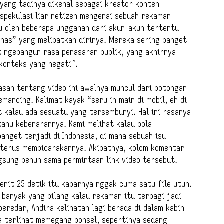
 yang tadinya dikenal sebagai kreator konten
 spekulasi liar netizen mengenai sebuah rekaman
icu oleh beberapa unggahan dari akun-akun tertentu
anas” yang melibatkan dirinya. Mereka sering banget
 ngebangun rasa penasaran publik, yang akhirnya
konteks yang negatif.
asan tentang video ini awalnya muncul dari potongan-
mancing. Kalimat kayak “seru ih main di mobil, eh di
 kalau ada sesuatu yang tersembunyi. Hal ini rasanya
tahu kebenarannya. Kami melihat kalau pola
anget terjadi di Indonesia, di mana sebuah isu
 terus membicarakannya. Akibatnya, kolom komentar
gsung penuh sama permintaan link video tersebut.
enit 25 detik itu kabarnya nggak cuma satu file utuh.
banyak yang bilang kalau rekaman itu terbagi jadi
eredar, Andira kelihatan lagi berada di dalam kabin
a terlihat memegang ponsel, sepertinya sedang