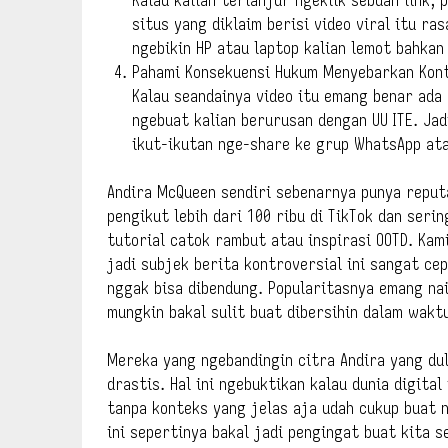
situs yang diklaim berisi video viral itu r
ngebikin HP atau laptop kalian lemot bahkan
Pahami Konsekuensi Hukum Menyebarkan Kont
Kalau seandainya video itu emang benar ada
ngebuat kalian berurusan dengan UU ITE. Jadi
ikut-ikutan nge-share ke grup WhatsApp ata
Andira McQueen sendiri sebenarnya punya reputa
pengikut lebih dari 100 ribu di TikTok dan ser
tutorial catok rambut atau inspirasi OOTD. Kami
jadi subjek berita kontroversial ini sangat ce
nggak bisa dibendung. Popularitasnya emang na
mungkin bakal sulit buat dibersihin dalam wakt
Mereka yang ngebandingin citra Andira yang du
drastis. Hal ini ngebuktikan kalau dunia digita
tanpa konteks yang jelas aja udah cukup buat 
ini sepertinya bakal jadi pengingat buat kita 