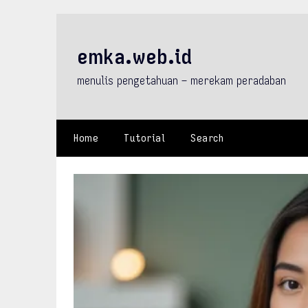
Skip
to
content
emka.web.id
menulis pengetahuan – merekam peradaban
Home
Tutorial
Search