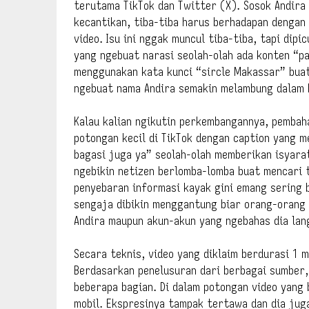
terutama TikTok dan Twitter (X). Sosok Andira
kecantikan, tiba-tiba harus berhadapan dengan
video. Isu ini nggak muncul tiba-tiba, tapi dip
yang ngebuat narasi seolah-olah ada konten “p
menggunakan kata kunci “sircle Makassar” buat
ngebuat nama Andira semakin melambung dalam 
Kalau kalian ngikutin perkembangannya, pembah
potongan kecil di TikTok dengan caption yang me
bagasi juga ya” seolah-olah memberikan isyarat
ngebikin netizen berlomba-lomba buat mencari 
penyebaran informasi kayak gini emang sering b
sengaja dibikin menggantung biar orang-orang
Andira maupun akun-akun yang ngebahas dia lan
Secara teknis, video yang diklaim berdurasi 1 m
Berdasarkan penelusuran dari berbagai sumber, 
beberapa bagian. Di dalam potongan video yang b
mobil. Ekspresinya tampak tertawa dan dia jug