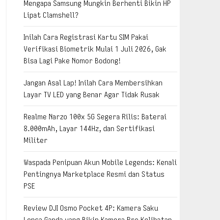
Mengapa Samsung Mungkin Berhenti Bikin HP
Lipat Clamshell?
Inilah Cara Registrasi Kartu SIM Pakai
Verifikasi Biometrik Mulai 1 Juli 2026, Gak
Bisa Lagi Pake Nomor Bodong!
Jangan Asal Lap! Inilah Cara Membersihkan
Layar TV LED yang Benar Agar Tidak Rusak
Realme Narzo 100x 5G Segera Rilis: Baterai
8.000mAh, Layar 144Hz, dan Sertifikasi
Militer
Waspada Penipuan Akun Mobile Legends: Kenali
Pentingnya Marketplace Resmi dan Status
PSE
Review DJI Osmo Pocket 4P: Kamera Saku
Lensa Ganda yang Bikin Kamera Pro Kelihatan