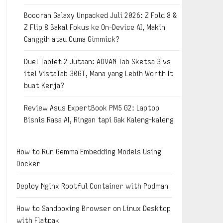
Bocoran Galaxy Unpacked Juli 2026: Z Fold 8 &
Z Flip 8 Bakal Fokus ke On-Device AI, Makin
Canggih atau Cuma Gimmick?
Duel Tablet 2 Jutaan: ADVAN Tab Sketsa 3 vs
itel VistaTab 30GT, Mana yang Lebih Worth It
buat Kerja?
Review Asus ExpertBook PM5 G2: Laptop
Bisnis Rasa AI, Ringan tapi Gak Kaleng-kaleng
How to Run Gemma Embedding Models Using
Docker
Deploy Nginx Rootful Container with Podman
How to Sandboxing Browser on Linux Desktop
with Flatpak