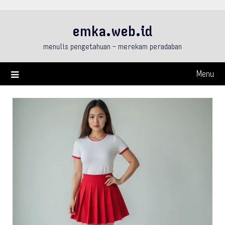
Skip
to
emka.web.id
content
menulis pengetahuan – merekam peradaban
Menu