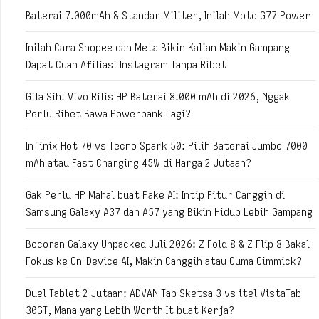
Baterai 7.000mAh & Standar Militer, Inilah Moto G77 Power
Inilah Cara Shopee dan Meta Bikin Kalian Makin Gampang
Dapat Cuan Afiliasi Instagram Tanpa Ribet
Gila Sih! Vivo Rilis HP Baterai 8.000 mAh di 2026, Nggak
Perlu Ribet Bawa Powerbank Lagi?
Infinix Hot 70 vs Tecno Spark 50: Pilih Baterai Jumbo 7000
mAh atau Fast Charging 45W di Harga 2 Jutaan?
Gak Perlu HP Mahal buat Pake AI: Intip Fitur Canggih di
Samsung Galaxy A37 dan A57 yang Bikin Hidup Lebih Gampang
Bocoran Galaxy Unpacked Juli 2026: Z Fold 8 & Z Flip 8 Bakal
Fokus ke On-Device AI, Makin Canggih atau Cuma Gimmick?
Duel Tablet 2 Jutaan: ADVAN Tab Sketsa 3 vs itel VistaTab
30GT, Mana yang Lebih Worth It buat Kerja?