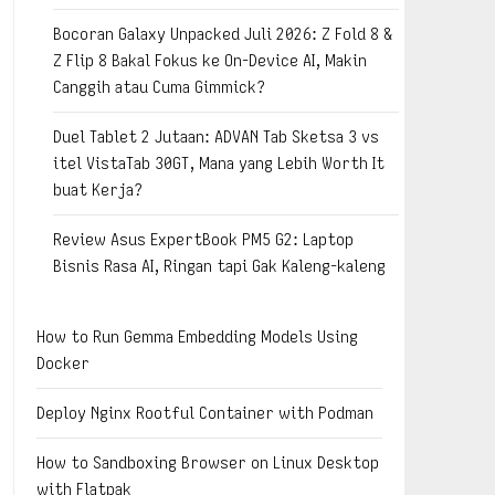
Bocoran Galaxy Unpacked Juli 2026: Z Fold 8 &
Z Flip 8 Bakal Fokus ke On-Device AI, Makin
Canggih atau Cuma Gimmick?
Duel Tablet 2 Jutaan: ADVAN Tab Sketsa 3 vs
itel VistaTab 30GT, Mana yang Lebih Worth It
buat Kerja?
Review Asus ExpertBook PM5 G2: Laptop
Bisnis Rasa AI, Ringan tapi Gak Kaleng-kaleng
How to Run Gemma Embedding Models Using
Docker
Deploy Nginx Rootful Container with Podman
How to Sandboxing Browser on Linux Desktop
with Flatpak