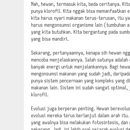
Nah, hewan, termasuk kita, beda ceritanya. Kita
punya klorofil. Kita nggak bisa memanfaatkan 
kita harus nyari makanan terus-terusan, itu yan
harus mengonsumsi organisme lain (tumbuhan at
yang kita butuhkan. Kita bergantung pada sum
yang bisa mandiri.
Sekarang, pertanyaannya, kenapa sih hewan ngg
mencoba menjelaskannya. Salah satunya adalah e
banyak energi untuk menjalankannya. Bagi hewan
mengonsumsi makanan yang sudah jadi, daripada 
punya sistem pencernaan yang kompleks yang d
makanan lain. Sistem ini sudah sangat optimal,
klorofil.
Evolusi juga berperan penting. Hewan berevolus
evolusi mereka terus berlanjut dalam arah itu
yang awalnya bisa melakukan fotosintesis, da
sekarang. Jadi, ini lebih soal sejarah evolusi 