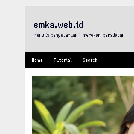
Skip
to
content
emka.web.id
menulis pengetahuan – merekam peradaban
Home
Tutorial
Search