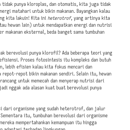
 tidak punya kloroplas, dan otomatis, kita juga tidak
energi matahari untuk bikin makanan. Bayangkan kalau
g kita lakuin! Kita ini
heterotrof
, yang artinya kita
au hewan lain) untuk mendapatkan energi dan nutrisi
ber makanan eksternal, beda banget sama tumbuhan
ak berevolusi punya klorofil? Ada beberapa teori yang
fisiensi. Proses fotosintesis itu kompleks dan butuh
, lebih efisien kalau kita fokus mencari dan
repot-repot bikin makanan sendiri. Selain itu, hewan
irancang untuk memecah dan menyerap nutrisi dari
 jadi nggak ada alasan kuat buat berevolusi punya
i dari organisme yang sudah heterotrof, dan jalur
. Sementara itu, tumbuhan berevolusi dari organisme
n mereka mempertahankan kemampuan itu hingga
dan adaptasi terhadap lingkungan.