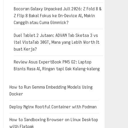
Bocoran Galaxy Unpacked Juli 2026: Z Fold 8 &
Z Flip 8 Bakal Fokus ke On-Device AI, Makin
Canggih atau Cuma Gimmick?
Duel Tablet 2 Jutaan: ADVAN Tab Sketsa 3 vs
itel VistaTab 30GT, Mana yang Lebih Worth It
buat Kerja?
Review Asus ExpertBook PM5 G2: Laptop
Bisnis Rasa AI, Ringan tapi Gak Kaleng-kaleng
How to Run Gemma Embedding Models Using
Docker
Deploy Nginx Rootful Container with Podman
How to Sandboxing Browser on Linux Desktop
with Flatpak