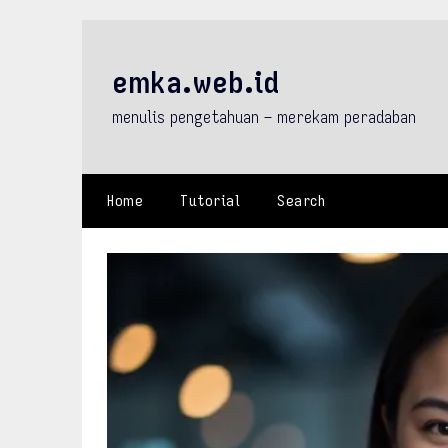
Skip
to
content
emka.web.id
menulis pengetahuan – merekam peradaban
Home
Tutorial
Search