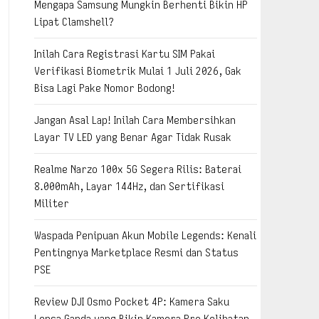
Mengapa Samsung Mungkin Berhenti Bikin HP
Lipat Clamshell?
Inilah Cara Registrasi Kartu SIM Pakai
Verifikasi Biometrik Mulai 1 Juli 2026, Gak
Bisa Lagi Pake Nomor Bodong!
Jangan Asal Lap! Inilah Cara Membersihkan
Layar TV LED yang Benar Agar Tidak Rusak
Realme Narzo 100x 5G Segera Rilis: Baterai
8.000mAh, Layar 144Hz, dan Sertifikasi
Militer
Waspada Penipuan Akun Mobile Legends: Kenali
Pentingnya Marketplace Resmi dan Status
PSE
Review DJI Osmo Pocket 4P: Kamera Saku
Lensa Ganda yang Bikin Kamera Pro Kelihatan