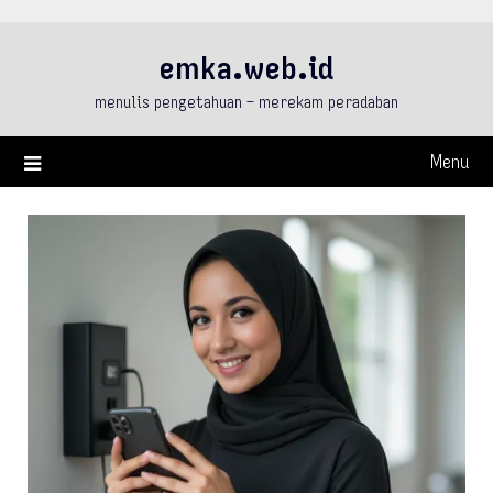
Skip
to
emka.web.id
content
menulis pengetahuan – merekam peradaban
Menu