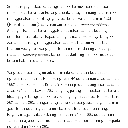
Sebenarnya, mitos kalau ngecas HP terus-menerus bisa
merusak baterai itu kurang tepat. Dulu, memang baterai HP
menggunakan teknologi yang berbeda, yaitu baterai NiCd
(Nickel Cadmium) yang rentan terhadap
memory effect
.
Artinya, kalau baterai nggak dihabiskan sampai kosong
sebelum diisi ulang, kapasitasnya bisa berkurang. Tapi, HP
zaman sekarang menggunakan baterai Lithium-ion atau
Lithium-polymer yang jauh lebih modern dan nggak punya
masalah
memory effect
tersebut. Jadi, ngecas HP meskipun
belum habis itu aman kok.
Yang lebih penting untuk diperhatikan adalah kebiasaan
ngecas itu sendiri. Hindari ngecas HP semalaman atau sampai
100% terus-terusan. Kenapa? Karena proses pengisian daya di
atas 80% dan di bawah 20% itu yang paling membebani baterai.
Idealnya, kita ngecas HP ketika dayanya sudah berkisar antara
20% sampai 80%. Dengan begitu, siklus pengisian daya baterai
jadi lebih sedikit, dan umur baterai bisa lebih panjang.
Bayangin aja, kalau kita ngecas dari 0% ke 100% setiap hari,
itu sama aja dengan membebani baterai lebih sering daripada
ngecas dari 20% ke 80%.