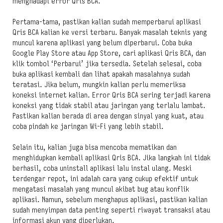
menghadapi error Qris BCA.
Pertama-tama, pastikan kalian sudah memperbarui aplikasi
Qris BCA kalian ke versi terbaru. Banyak masalah teknis yang
muncul karena aplikasi yang belum diperbarui. Coba buka
Google Play Store atau App Store, cari aplikasi Qris BCA, dan
klik tombol ‘Perbarui’ jika tersedia. Setelah selesai, coba
buka aplikasi kembali dan lihat apakah masalahnya sudah
teratasi. Jika belum, mungkin kalian perlu memeriksa
koneksi internet kalian. Error Qris BCA sering terjadi karena
koneksi yang tidak stabil atau jaringan yang terlalu lambat.
Pastikan kalian berada di area dengan sinyal yang kuat, atau
coba pindah ke jaringan Wi-Fi yang lebih stabil.
Selain itu, kalian juga bisa mencoba mematikan dan
menghidupkan kembali aplikasi Qris BCA. Jika langkah ini tidak
berhasil, coba uninstall aplikasi lalu instal ulang. Meski
terdengar repot, ini adalah cara yang cukup efektif untuk
mengatasi masalah yang muncul akibat bug atau konflik
aplikasi. Namun, sebelum menghapus aplikasi, pastikan kalian
sudah menyimpan data penting seperti riwayat transaksi atau
informasi akun yang diperlukan.