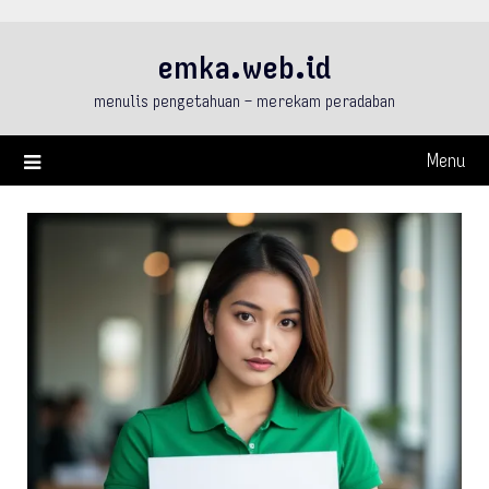
Skip
to
emka.web.id
content
menulis pengetahuan – merekam peradaban
Menu