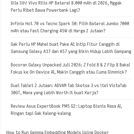
Gila Sih! Vivo Rilis HP Baterai 8.000 mAh di 2026, Nggak
Perlu Ribet Bawa Powerbank Lagi?
Infinix Hot 70 vs Tecno Spark 50: Pilih Baterai Jumbo 7000
mAh atau Fast Charging 45W di Harga 2 Jutaan?
Gak Perlu HP Mahal buat Pake AI: Intip Fitur Canggih di
Samsung Galaxy A37 dan A57 yang Bikin Hidup Lebih Gampang
Bocoran Galaxy Unpacked Juli 2026: Z Fold 8 & Z Flip 8 Bakal
Fokus ke On-Device AI, Makin Canggih atau Cuma Gimmick?
Duel Tablet 2 Jutaan: ADVAN Tab Sketsa 3 vs itel VistaTab
30GT, Mana yang Lebih Worth It buat Kerja?
Review Asus ExpertBook PM5 G2: Laptop Bisnis Rasa AI,
Ringan tapi Gak Kaleng-kaleng
How to Run Gemma Embedding Models Using Docker