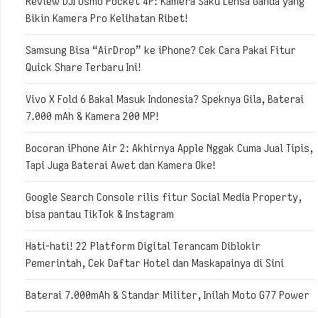
Review DJI Osmo Pocket 4P: Kamera Saku Lensa Ganda yang
Bikin Kamera Pro Kelihatan Ribet!
Samsung Bisa “AirDrop” ke iPhone? Cek Cara Pakai Fitur
Quick Share Terbaru Ini!
Vivo X Fold 6 Bakal Masuk Indonesia? Speknya Gila, Baterai
7.000 mAh & Kamera 200 MP!
Bocoran iPhone Air 2: Akhirnya Apple Nggak Cuma Jual Tipis,
Tapi Juga Baterai Awet dan Kamera Oke!
Google Search Console rilis fitur Social Media Property,
bisa pantau TikTok & Instagram
Hati-hati! 22 Platform Digital Terancam Diblokir
Pemerintah, Cek Daftar Hotel dan Maskapainya di Sini
Baterai 7.000mAh & Standar Militer, Inilah Moto G77 Power