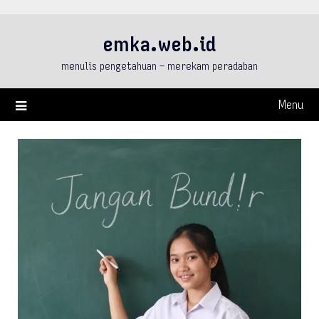
Skip
to
emka.web.id
content
menulis pengetahuan – merekam peradaban
Menu