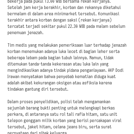
bekerja pada pukul 13.00 WIB bersama rekan kerjanya.
Setelah jam kerja berakhir, korban dan rekannya diketahui
bermalam di dalam area minimarket tersebut. Komunikasi
terakhir antara korban dengan saksi (rekan kerjanya)
tercatat terjadi sekitar pukul 22.30 WIB pada malam sebelum
penemuan jenazah.
Tim medis yang melakukan pemeriksaan luar terhadap jenazah
korban menemukan adanya luka lecet di bagian leher serta
beberapa lebam pada bagian tubuh lainnya. Namun, tidak
ditemukan tanda-tanda kekerasan atau luka lain yang
mengindikasikan adanya tindak pidana penganiayaan. AKP Dodi
Irawan menyatakan bahwa penyebab kematian diduga kuat
adalah akibat kekurangan oksigen atau asfiksia karena
tindakan gantung diri tersebut.
Dalam proses penyelidikan, polisi telah mengamankan
sejumlah barang bukti penting untuk melengkapi berkas
perkara, di antaranya satu rol tali rafia hitam, satu unit
telepon genggam milik korban yang berisi percakapan viral
tersebut, jaket hitam, celana jeans biru, serta surat
pernyataan dari pihak keluarga.