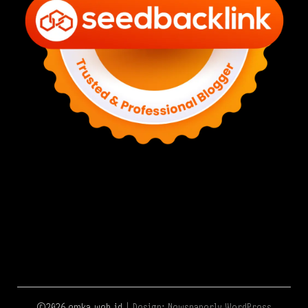
©2026 emka.web.id
| Design:
Newspaperly WordPress