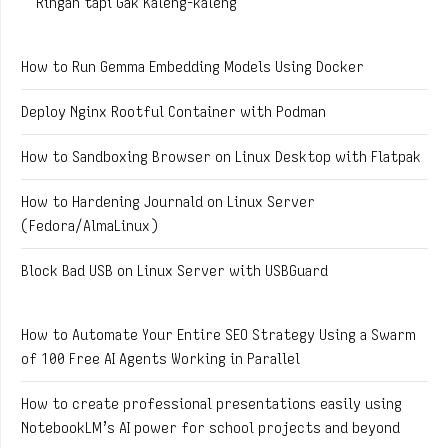
Ringan tapi Gak Kaleng-kaleng
How to Run Gemma Embedding Models Using Docker
Deploy Nginx Rootful Container with Podman
How to Sandboxing Browser on Linux Desktop with Flatpak
How to Hardening Journald on Linux Server
(Fedora/AlmaLinux)
Block Bad USB on Linux Server with USBGuard
How to Automate Your Entire SEO Strategy Using a Swarm
of 100 Free AI Agents Working in Parallel
How to create professional presentations easily using
NotebookLM’s AI power for school projects and beyond