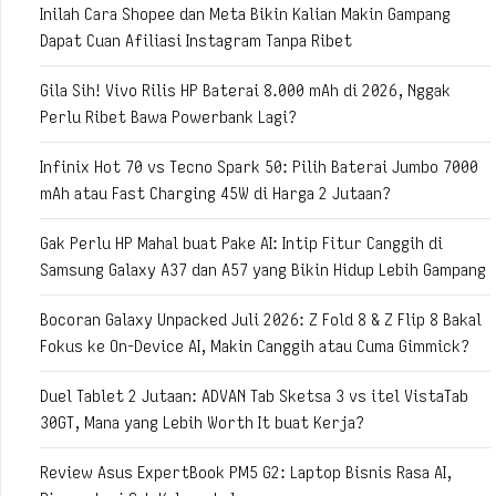
Inilah Cara Shopee dan Meta Bikin Kalian Makin Gampang
Dapat Cuan Afiliasi Instagram Tanpa Ribet
Gila Sih! Vivo Rilis HP Baterai 8.000 mAh di 2026, Nggak
Perlu Ribet Bawa Powerbank Lagi?
Infinix Hot 70 vs Tecno Spark 50: Pilih Baterai Jumbo 7000
mAh atau Fast Charging 45W di Harga 2 Jutaan?
Gak Perlu HP Mahal buat Pake AI: Intip Fitur Canggih di
Samsung Galaxy A37 dan A57 yang Bikin Hidup Lebih Gampang
Bocoran Galaxy Unpacked Juli 2026: Z Fold 8 & Z Flip 8 Bakal
Fokus ke On-Device AI, Makin Canggih atau Cuma Gimmick?
Duel Tablet 2 Jutaan: ADVAN Tab Sketsa 3 vs itel VistaTab
30GT, Mana yang Lebih Worth It buat Kerja?
Review Asus ExpertBook PM5 G2: Laptop Bisnis Rasa AI,