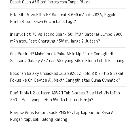
Dapat Cuan Afiliasi Instagram Tanpa Ribet
Gila Sih! Vivo Rilis HP Baterai 8.000 mAh di 2026, Nggak
Perlu Ribet Bawa Powerbank Lagi?
Infinix Hot 70 vs Tecno Spark 50: Pilih Baterai Jumbo 7000
mAh atau Fast Charging 45W di Harga 2 Jutaan?
Gak Perlu HP Mahal buat Pake AI: Intip Fitur Canggih di
Samsung Galaxy A37 dan A57 yang Bikin Hidup Lebih Gampang
Bocoran Galaxy Unpacked Juli 2026: Z Fold 8 & Z Flip 8 Bakal
Fokus ke On-Device AI, Makin Canggih atau Cuma Gimmick?
Duel Tablet 2 Jutaan: ADVAN Tab Sketsa 3 vs itel VistaTab
30GT, Mana yang Lebih Worth It buat Kerja?
Review Asus ExpertBook PM5 G2: Laptop Bisnis Rasa AI,
Ringan tapi Gak Kaleng-kaleng