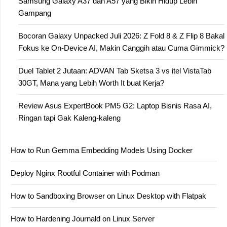
Samsung Galaxy A37 dan A57 yang Bikin Hidup Lebih
Gampang
Bocoran Galaxy Unpacked Juli 2026: Z Fold 8 & Z Flip 8 Bakal
Fokus ke On-Device AI, Makin Canggih atau Cuma Gimmick?
Duel Tablet 2 Jutaan: ADVAN Tab Sketsa 3 vs itel VistaTab
30GT, Mana yang Lebih Worth It buat Kerja?
Review Asus ExpertBook PM5 G2: Laptop Bisnis Rasa AI,
Ringan tapi Gak Kaleng-kaleng
How to Run Gemma Embedding Models Using Docker
Deploy Nginx Rootful Container with Podman
How to Sandboxing Browser on Linux Desktop with Flatpak
How to Hardening Journald on Linux Server