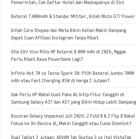
Pemerintah, Cek Daftar Hotel dan Maskapainya di Sini
Baterai 7.000mAh & Standar Militer, Inilah Moto G77 Power
Inilah Cara Shopee dan Meta Bikin Kalian Makin Gampang
Dapat Cuan Afiliasi Instagram Tanpa Ribet
Gila Sih! Vivo Rilis HP Baterai 8.000 mAh di 2026, Nggak
Perlu Ribet Bawa Powerbank Lagi?
Infinix Hot 70 vs Tecno Spark 50: Pilih Baterai Jumbo 7000
mAh atau Fast Charging 45W di Harga 2 Jutaan?
Gak Perlu HP Mahal buat Pake AI: Intip Fitur Canggih di
Samsung Galaxy A37 dan A57 yang Bikin Hidup Lebih Gampang
Bocoran Galaxy Unpacked Juli 2026: Z Fold 8 & Z Flip 8 Bakal
Fokus ke On-Device AI, Makin Canggih atau Cuma Gimmick?
Duel Tablet 2 Jutaan: ADVAN Tab Sketsa 3 vs itel VistaTab