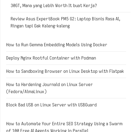
30GT, Mana yang Lebih Worth It buat Kerja?
Review Asus ExpertBook PM5 G2: Laptop Bisnis Rasa AI,
Ringan tapi Gak Kaleng-kaleng
How to Run Gemma Embedding Models Using Docker
Deploy Nginx Rootful Container with Podman
How to Sandboxing Browser on Linux Desktop with Flatpak
How to Hardening Journald on Linux Server
(Fedora/AlmaLinux)
Block Bad USB on Linux Server with USBGuard
How to Automate Your Entire SEO Strategy Using a Swarm
of 100 Free AI Agents Working in Parallel