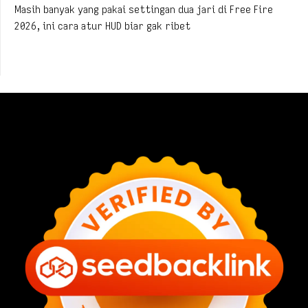
Masih banyak yang pakai settingan dua jari di Free Fire
2026, ini cara atur HUD biar gak ribet