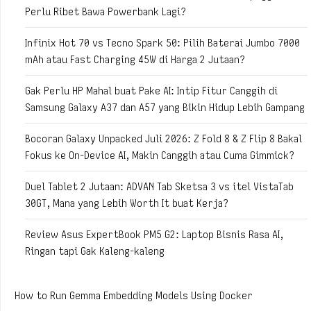
Perlu Ribet Bawa Powerbank Lagi?
Infinix Hot 70 vs Tecno Spark 50: Pilih Baterai Jumbo 7000
mAh atau Fast Charging 45W di Harga 2 Jutaan?
Gak Perlu HP Mahal buat Pake AI: Intip Fitur Canggih di
Samsung Galaxy A37 dan A57 yang Bikin Hidup Lebih Gampang
Bocoran Galaxy Unpacked Juli 2026: Z Fold 8 & Z Flip 8 Bakal
Fokus ke On-Device AI, Makin Canggih atau Cuma Gimmick?
Duel Tablet 2 Jutaan: ADVAN Tab Sketsa 3 vs itel VistaTab
30GT, Mana yang Lebih Worth It buat Kerja?
Review Asus ExpertBook PM5 G2: Laptop Bisnis Rasa AI,
Ringan tapi Gak Kaleng-kaleng
How to Run Gemma Embedding Models Using Docker